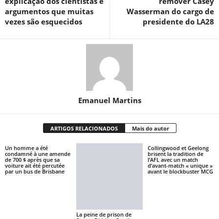
explicação dos cientistas e
remover Casey
argumentos que muitas
Wasserman do cargo de
vezes são esquecidos
presidente do LA28
Emanuel Martins
ARTIGOS RELACIONADOS
Mais do autor
Un homme a été
Collingwood et Geelong
condamné à une amende
brisent la tradition de
de 700 $ après que sa
l’AFL avec un match
voiture ait été percutée
d’avant-match « unique »
par un bus de Brisbane
avant le blockbuster MCG
La peine de prison de