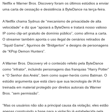
Netflix e Warner Bros. Discovery foram os últimos estúdios a enviar
uma carta de cessação e desistência à ByteDance na terça-feira.
A Netflix chama Sydnus de “mecanismo de privacidade de alta
velocidade” e diz que “apoiará a ByteDens e tratará nosso valioso
IP como clip-art gratuito de domínio público”, como afirma a carta.
O streamer também aponta o uso ilegal de cenários retirados de
“Squid Game”, figurinos de “Bridgerton” e designs de personagens
de “KPop Demon Hunters”.
A Warner Bros. Discovery vê o conteúdo refeito pela ByteDance
como “infrator”, incluindo personagens das franquias “Harry Potter”
e “O Senhor dos Anéis”, bem como super-heróis como Batman. O
estúdio argumenta que está claro que sua tecnologia de IA foi
treinada em material protegido por direitos autorais da Warner
Bros. “sem permissão”.
“Mas os usuários não são a principal causa da violação; eles estão
apenas construindo a base para a violação já estabelecida pela