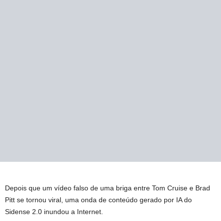
Depois que um vídeo falso de uma briga entre Tom Cruise e Brad
Pitt se tornou viral, uma onda de conteúdo gerado por IA do
Sidense 2.0 inundou a Internet.