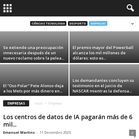
impulsar la ofensiva de los Cleveland
Guardians
CIÊNCIA E TECNOLOGIA
DESPORTO
EMPRESAS
Emanuel Martins
-
11 Dezembro 2025
Se extiende una preocupación
El premio mayor del Powerball
innecesaria después de un
alcanza los mil millones de
nuevo reclamo sobre la pelea...
dólares: esto es...
Los demandantes concluyen su
El “Oso Polar” Pete Alonso deja
testimonio en el juicio de
a los Mets por más dinero en...
NASCAR mientras la defensa...
EMPRESAS
Início
Empresas
Los centros de datos de IA pagarán más de 6
mil...
Emanuel Martins
-
11 Dezembro 2025
0