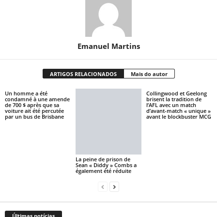
Emanuel Martins
ARTIGOS RELACIONADOS
Mais do autor
Un homme a été
Collingwood et Geelong
condamné à une amende
brisent la tradition de
de 700 $ après que sa
l’AFL avec un match
voiture ait été percutée
d’avant-match « unique »
par un bus de Brisbane
avant le blockbuster MCG
La peine de prison de
Sean « Diddy » Combs a
également été réduite
Últimas notícias