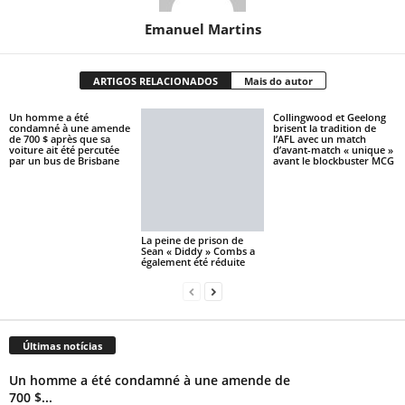
Emanuel Martins
ARTIGOS RELACIONADOS
Mais do autor
Un homme a été
Collingwood et Geelong
condamné à une amende
brisent la tradition de
de 700 $ après que sa
l’AFL avec un match
voiture ait été percutée
d’avant-match « unique »
par un bus de Brisbane
avant le blockbuster MCG
La peine de prison de
Sean « Diddy » Combs a
également été réduite
Últimas notícias
Un homme a été condamné à une amende de
700 $...