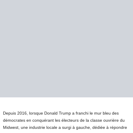
Depuis 2016, lorsque Donald Trump a franchi le mur bleu des
démocrates en conquérant les électeurs de la classe ouvrière du
Midwest, une industrie locale a surgi à gauche, dédiée à répondre