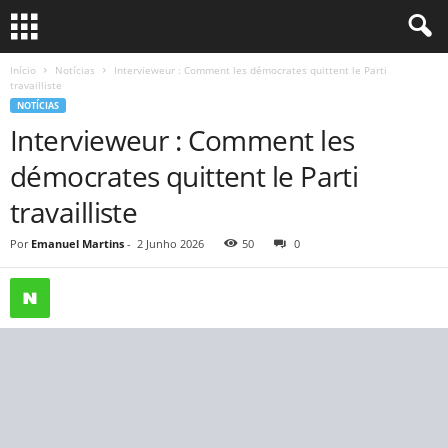
Início
Notícias
Intervieweur : Comment les démocrates quittent le Parti
travailliste
NOTÍCIAS
Intervieweur : Comment les
démocrates quittent le Parti
travailliste
Por
Emanuel Martins
-
2 Junho 2026
50
0