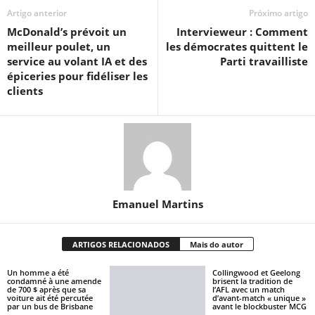
Artigo anterior
Próximo artigo
McDonald’s prévoit un
Intervieweur : Comment
meilleur poulet, un
les démocrates quittent le
service au volant IA et des
Parti travailliste
épiceries pour fidéliser les
clients
Emanuel Martins
ARTIGOS RELACIONADOS
Mais do autor
Un homme a été
Collingwood et Geelong
condamné à une amende
brisent la tradition de
de 700 $ après que sa
l’AFL avec un match
voiture ait été percutée
d’avant-match « unique »
par un bus de Brisbane
avant le blockbuster MCG