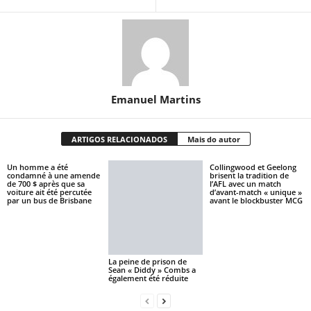
Emanuel Martins
ARTIGOS RELACIONADOS
Mais do autor
Un homme a été
Collingwood et Geelong
condamné à une amende
brisent la tradition de
de 700 $ après que sa
l’AFL avec un match
voiture ait été percutée
d’avant-match « unique »
par un bus de Brisbane
avant le blockbuster MCG
La peine de prison de
Sean « Diddy » Combs a
également été réduite