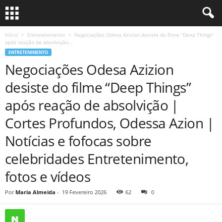
Início
Entretenimento
Negociações Odesa Azizion desiste do filme “Deep Things”
após reação de absolvição...
ENTRETENIMENTO
Negociações Odesa Azizion
desiste do filme “Deep Things”
após reação de absolvição |
Cortes Profundos, Odessa Azion |
Notícias e fofocas sobre
celebridades Entretenimento,
fotos e vídeos
Por
Maria Almeida
-
19 Fevereiro 2026
62
0