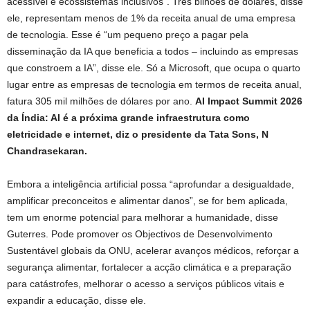
acessível e ecossistemas inclusivos”. Três bilhões de dólares, disse
ele, representam menos de 1% da receita anual de uma empresa
de tecnologia. Esse é “um pequeno preço a pagar pela
disseminação da IA ​​que beneficia a todos – incluindo as empresas
que constroem a IA”, disse ele. Só a Microsoft, que ocupa o quarto
lugar entre as empresas de tecnologia em termos de receita anual,
fatura 305 mil milhões de dólares por ano.
AI Impact Summit 2026
da Índia: AI é a próxima grande infraestrutura como
eletricidade e internet, diz o presidente da Tata Sons, N
Chandrasekaran.
Embora a inteligência artificial possa “aprofundar a desigualdade,
amplificar preconceitos e alimentar danos”, se for bem aplicada,
tem um enorme potencial para melhorar a humanidade, disse
Guterres. Pode promover os Objectivos de Desenvolvimento
Sustentável globais da ONU, acelerar avanços médicos, reforçar a
segurança alimentar, fortalecer a acção climática e a preparação
para catástrofes, melhorar o acesso a serviços públicos vitais e
expandir a educação, disse ele.