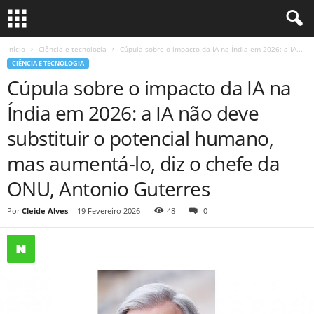
Início
Ciência e tecnologia
Cúpula sobre o impacto da IA ​​na Índia em 2026: a IA...
CIÊNCIA E TECNOLOGIA
Cúpula sobre o impacto da IA ​​na
Índia em 2026: a IA não deve
substituir o potencial humano,
mas aumentá-lo, diz o chefe da
ONU, Antonio Guterres
Por
Cleide Alves
-
19 Fevereiro 2026
48
0