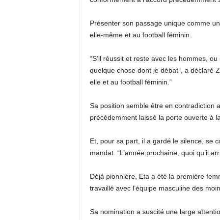
Présenter son passage unique comme une au
elle-même et au football féminin.
“S’il réussit et reste avec les hommes, ou 
quelque chose dont je débat”, a déclaré Zi
elle et au football féminin.”
Sa position semble être en contradiction av
précédemment laissé la porte ouverte à l
Et, pour sa part, il a gardé le silence, s
mandat. “L’année prochaine, quoi qu’il arriv
Déjà pionnière, Eta a été la première fem
travaillé avec l’équipe masculine des moi
Sa nomination a suscité une large attenti