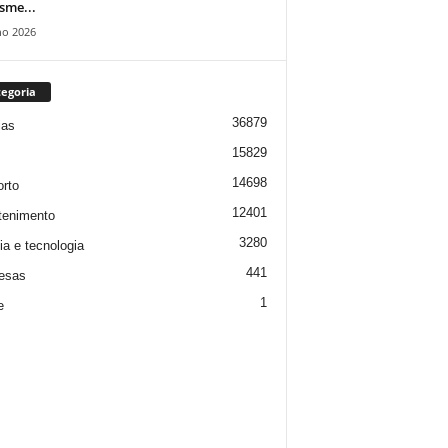
isme...
ho 2026
egoria
36879
ias
15829
14698
rto
12401
tenimento
3280
ia e tecnologia
441
esas
1
e