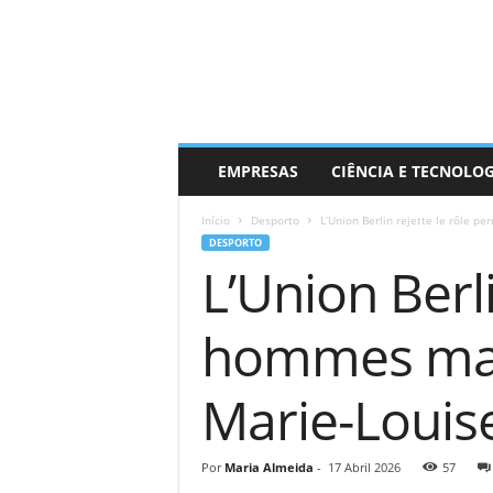
EMPRESAS
CIÊNCIA E TECNOLO
Início
Desporto
L’Union Berlin rejette le rôle p
DESPORTO
L’Union Berl
hommes malg
Marie-Louis
Por
Maria Almeida
-
17 Abril 2026
57