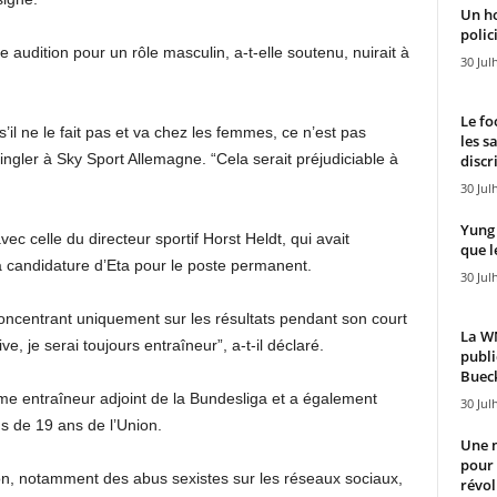
Un h
polici
dition pour un rôle masculin, a-t-elle soutenu, nuirait à
30 Jul
Le fo
s’il ne le fait pas et va chez les femmes, ce n’est pas
les s
ngler à Sky Sport Allemagne. “Cela serait préjudiciable à
discr
30 Jul
Yung 
ec celle du directeur sportif Horst Heldt, qui avait
que l
a candidature d’Eta pour le poste permanent.
30 Jul
e concentrant uniquement sur les résultats pendant son court
La WN
e, je serai toujours entraîneur”, a-t-il déclaré.
publi
Bueck
me entraîneur adjoint de la Bundesliga et a également
30 Jul
ns de 19 ans de l’Union.
Une n
pour
on, notamment des abus sexistes sur les réseaux sociaux,
révol