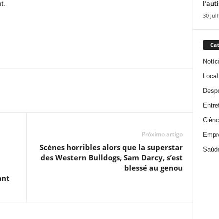
l’aut
t.
30 Jul
Cat
Notíc
Local
Despo
Entre
Ciênc
Próximo artigo
Empr
Scènes horribles alors que la superstar
Saúd
des Western Bulldogs, Sam Darcy, s’est
blessé au genou
ant