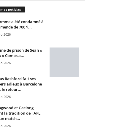
imas notícias
omme a été condamné à
mende de 700 $...
ho 2026
ine de prison de Sean «
 » Combs a...
ho 2026
s Rashford fait ses
ers adieux à Barcelone
 le retour...
ho 2026
ngwood et Geelong
nt la tradition de l’AFL
un match...
ho 2026