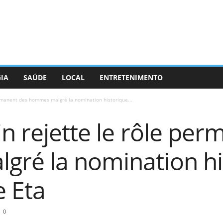
GIA
SAÚDE
LOCAL
ENTRETENIMENTO
ermanent des hommes malgré la nomination historique...
in rejette le rôle pe
ré la nomination hi
e Eta
0