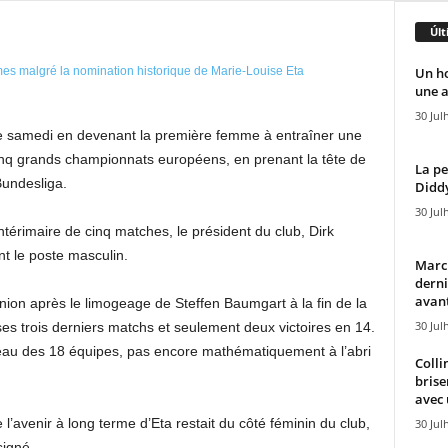
Últ
Un h
une a
30 Jul
 ce samedi en devenant la première femme à entraîner une
inq grands championnats européens, en prenant la tête de
La pe
Bundesliga.
Diddy
30 Jul
térimaire de cinq matches, le président du club, Dirk
nt le poste masculin.
Marcu
derni
avant
’Union après le limogeage de Steffen Baumgart à la fin de la
30 Jul
 ses trois derniers matchs et seulement deux victoires en 14.
leau des 18 équipes, pas encore mathématiquement à l’abri
Colli
brise
avec 
e l’avenir à long terme d’Eta restait du côté féminin du club,
30 Jul
igné.