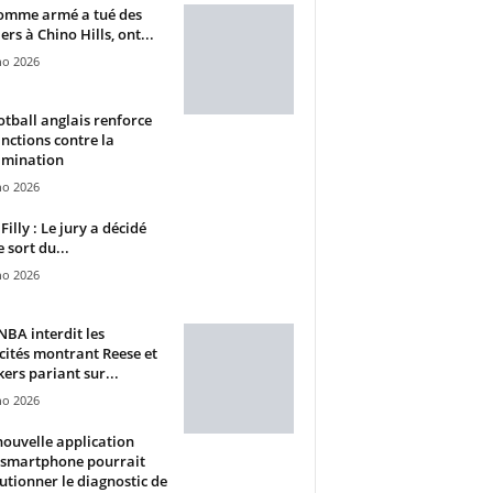
omme armé a tué des
ers à Chino Hills, ont...
ho 2026
otball anglais renforce
anctions contre la
imination
ho 2026
Filly : Le jury a décidé
e sort du...
ho 2026
BA interdit les
cités montrant Reese et
ers pariant sur...
ho 2026
ouvelle application
 smartphone pourrait
utionner le diagnostic de