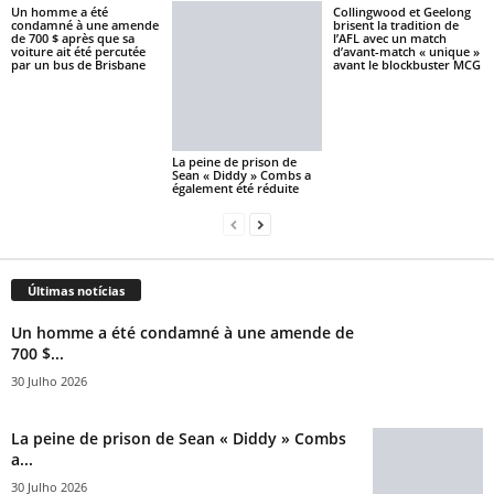
Un homme a été
Collingwood et Geelong
condamné à une amende
brisent la tradition de
de 700 $ après que sa
l’AFL avec un match
voiture ait été percutée
d’avant-match « unique »
par un bus de Brisbane
avant le blockbuster MCG
La peine de prison de
Sean « Diddy » Combs a
également été réduite
Últimas notícias
Un homme a été condamné à une amende de
700 $...
30 Julho 2026
La peine de prison de Sean « Diddy » Combs
a...
30 Julho 2026