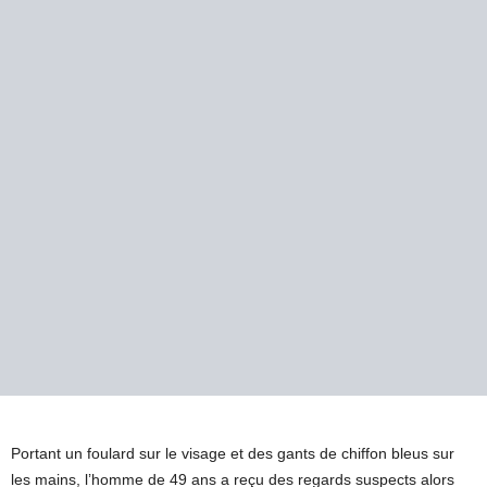
Portant un foulard sur le visage et des gants de chiffon bleus sur
les mains, l’homme de 49 ans a reçu des regards suspects alors