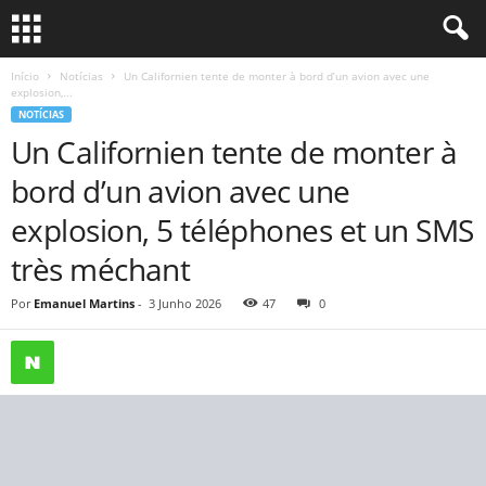
Início
Notícias
Un Californien tente de monter à bord d’un avion avec une
explosion,...
NOTÍCIAS
Un Californien tente de monter à
bord d’un avion avec une
explosion, 5 téléphones et un SMS
très méchant
Por
Emanuel Martins
-
3 Junho 2026
47
0