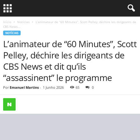
Início
Notícias
L’animateur de “60 Minutes”, Scott Pelley, déchire les dirigeants de
CBS News...
NOTÍCIAS
L’animateur de “60 Minutes”, Scott
Pelley, déchire les dirigeants de
CBS News et dit qu’ils
“assassinent” le programme
Por
Emanuel Martins
-
1 Junho 2026
65
0