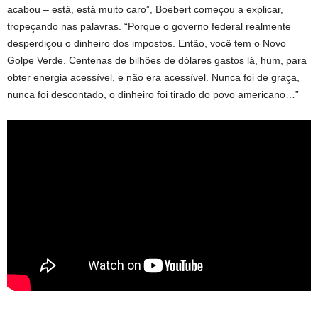
acabou – está, está muito caro”, Boebert começou a explicar,
tropeçando nas palavras. “Porque o governo federal realmente
desperdiçou o dinheiro dos impostos. Então, você tem o Novo
Golpe Verde. Centenas de bilhões de dólares gastos lá, hum, para
obter energia acessível, e não era acessível. Nunca foi de graça,
nunca foi descontado, o dinheiro foi tirado do povo americano…”