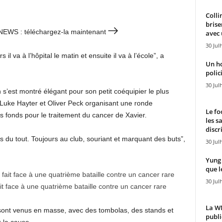
Colli
brise
 7NEWS : téléchargez-la maintenant
avec 
30 Jul
 il va à l’hôpital le matin et ensuite il va à l’école”, a
Un h
polici
30 Jul
n s’est montré élégant pour son petit coéquipier le plus
 Luke Hayter et Oliver Peck organisant une ronde
Le fo
 fonds pour le traitement du cancer de Xavier.
les s
discr
s du tout. Toujours au club, souriant et marquant des buts”,
30 Jul
Yung 
que l
30 Jul
it face à une quatrième bataille contre un cancer rare
La WN
 sont venus en masse, avec des tombolas, des stands et
publi