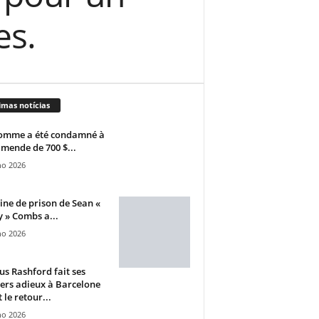
es.
imas notícias
omme a été condamné à
mende de 700 $...
ho 2026
ine de prison de Sean «
 » Combs a...
ho 2026
s Rashford fait ses
ers adieux à Barcelone
 le retour...
ho 2026