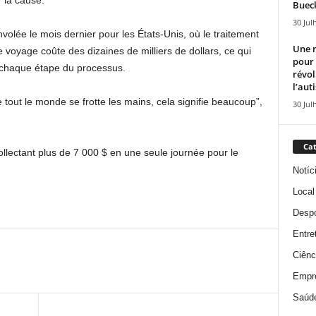
 la cause.
Bueck
30 Jul
nvolée le mois dernier pour les États-Unis, où le traitement
Une n
e voyage coûte des dizaines de milliers de dollars, ce qui
pour
 à chaque étape du processus.
révol
l’aut
tout le monde se frotte les mains, cela signifie beaucoup”,
30 Jul
Cat
ectant plus de 7 000 $ en une seule journée pour le
Notíc
Local
Despo
Entre
Ciênc
Empr
Saúd