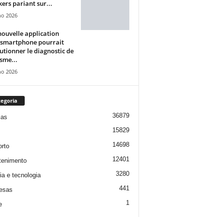
ers pariant sur...
ho 2026
ouvelle application
 smartphone pourrait
utionner le diagnostic de
isme...
ho 2026
egoria
36879
ias
15829
14698
rto
12401
tenimento
3280
ia e tecnologia
441
esas
1
e