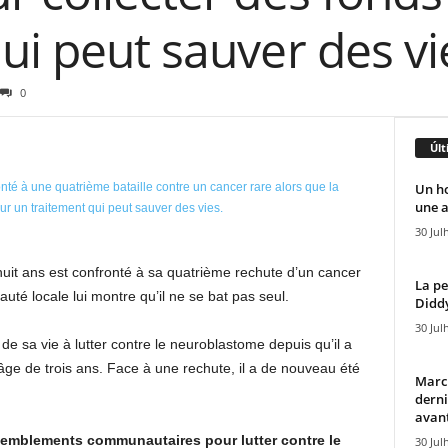
ui peut sauver des vi
0
Últ
Un h
une a
30 Jul
it ans est confronté à sa quatrième rechute d’un cancer
La pe
uté locale lui montre qu’il ne se bat pas seul.
Diddy
30 Jul
de sa vie à lutter contre le neuroblastome depuis qu’il a
’âge de trois ans. Face à une rechute, il a de nouveau été
Marcu
derni
avant
semblements communautaires pour lutter contre le
30 Jul