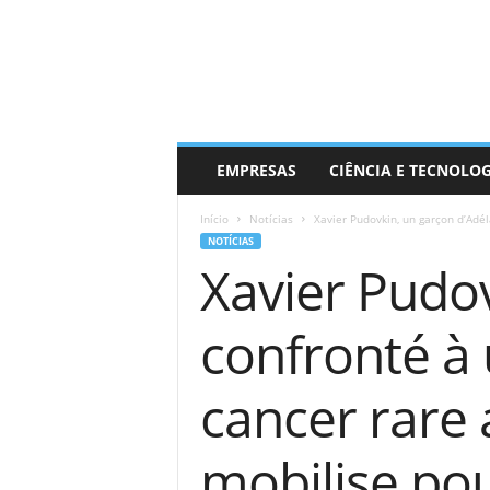
EMPRESAS
CIÊNCIA E TECNOLO
Início
Notícias
Xavier Pudovkin, un garçon d’Adél
NOTÍCIAS
Xavier Pudov
confronté à 
cancer rare
mobilise pou