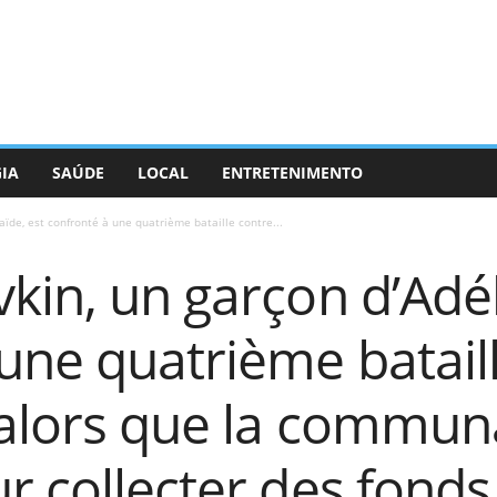
GIA
SAÚDE
LOCAL
ENTRETENIMENTO
aïde, est confronté à une quatrième bataille contre...
kin, un garçon d’Adél
une quatrième batail
 alors que la commun
r collecter des fond