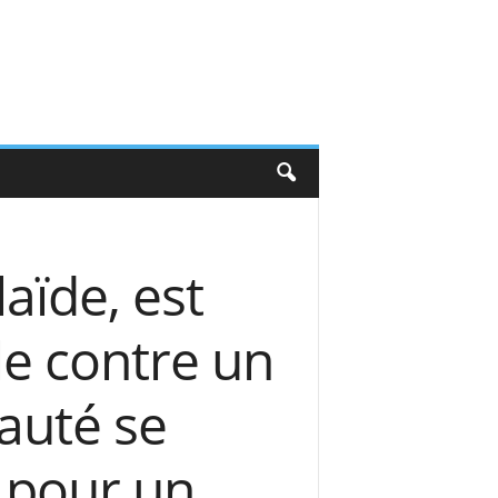
aïde, est
le contre un
auté se
s pour un