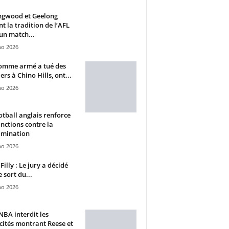
ngwood et Geelong
nt la tradition de l’AFL
un match...
ho 2026
omme armé a tué des
ers à Chino Hills, ont...
ho 2026
otball anglais renforce
anctions contre la
imination
ho 2026
Filly : Le jury a décidé
e sort du...
ho 2026
BA interdit les
cités montrant Reese et