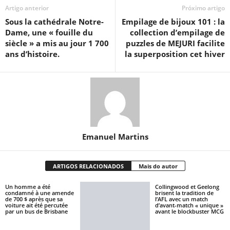
Artigo anterior
Próximo artigo
Sous la cathédrale Notre-
Empilage de bijoux 101 : la
Dame, une « fouille du
collection d’empilage de
siècle » a mis au jour 1 700
puzzles de MEJURI facilite
ans d’histoire.
la superposition cet hiver
Emanuel Martins
ARTIGOS RELACIONADOS
Mais do autor
Un homme a été
Collingwood et Geelong
condamné à une amende
brisent la tradition de
de 700 $ après que sa
l’AFL avec un match
voiture ait été percutée
d’avant-match « unique »
par un bus de Brisbane
avant le blockbuster MCG