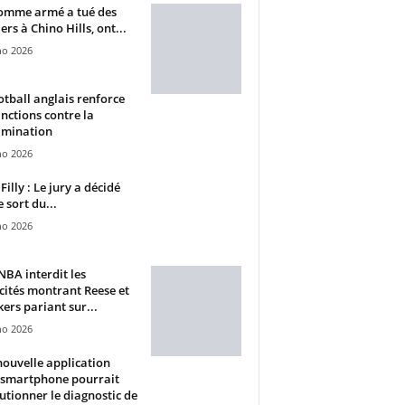
omme armé a tué des
ers à Chino Hills, ont...
ho 2026
otball anglais renforce
anctions contre la
imination
ho 2026
Filly : Le jury a décidé
e sort du...
ho 2026
BA interdit les
cités montrant Reese et
ers pariant sur...
ho 2026
ouvelle application
 smartphone pourrait
utionner le diagnostic de