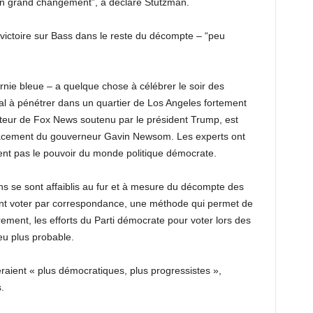
un grand changement”, a déclaré Stutzman.
ctoire sur Bass dans le reste du décompte – “peu
ornie bleue – a quelque chose à célébrer le soir des
mal à pénétrer dans un quartier de Los Angeles fortement
teur de Fox News soutenu par le président Trump, est
lacement du gouverneur Gavin Newsom. Les experts ont
maient pas le pouvoir du monde politique démocrate.
ns se sont affaiblis au fur et à mesure du décompte des
ent voter par correspondance, une méthode qui permet de
èrement, les efforts du Parti démocrate pour voter lors des
eu plus probable.
eraient « plus démocratiques, plus progressistes »,
.