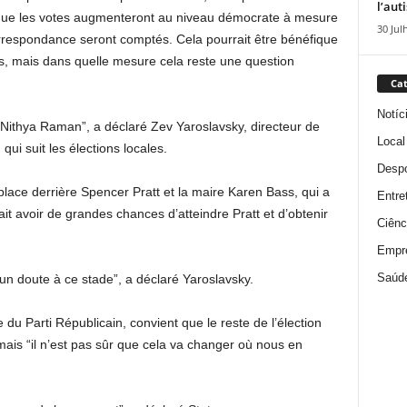
l’aut
 que les votes augmenteront au niveau démocrate à mesure
30 Jul
rrespondance seront comptés. Cela pourrait être bénéfique
, mais dans quelle mesure cela reste une question
Cat
Notíc
ithya Raman”, a déclaré Zev Yaroslavsky, directeur de
Local
 qui suit les élections locales.
Despo
ace derrière Spencer Pratt et la maire Karen Bass, qui a
Entre
 avoir de grandes chances d’atteindre Pratt et d’obtenir
Ciênc
Empr
Saúd
cun doute à ce stade”, a déclaré Yaroslavsky.
u Parti Républicain, convient que le reste de l’élection
ais “il n’est pas sûr que cela va changer où nous en