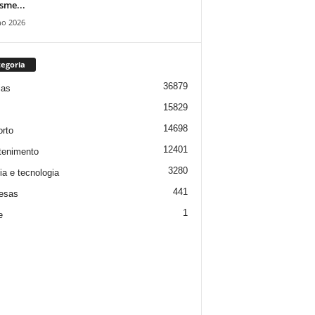
isme...
ho 2026
egoria
36879
ias
15829
14698
rto
12401
tenimento
3280
ia e tecnologia
441
esas
1
e