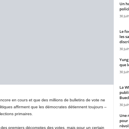
Un h
polici
30 Jul
Le fo
les s
discr
30 Jul
Yung 
que l
30 Jul
La WN
publi
Bueck
core en cours et que des millions de bulletins de vote ne
30 Jul
litiques affirment que les démocrates détiennent toujours –
lections primaires.
Une n
pour
révol
s des premiers décomptes des votes, mais pour un certain