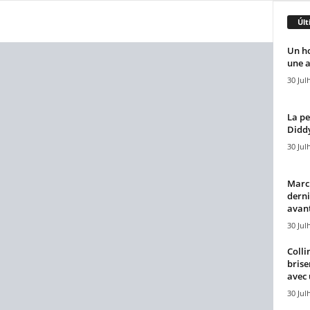
Últ
Un h
une a
30 Jul
La pe
Diddy
30 Jul
Marcu
derni
avant
30 Jul
Colli
brise
avec 
30 Jul