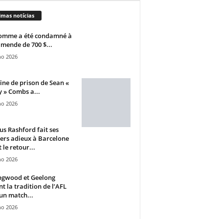
imas notícias
omme a été condamné à
mende de 700 $...
ho 2026
ine de prison de Sean «
 » Combs a...
ho 2026
s Rashford fait ses
ers adieux à Barcelone
 le retour...
ho 2026
ngwood et Geelong
nt la tradition de l’AFL
un match...
ho 2026