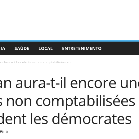
GIA
SAÚDE
LOCAL
ENTRETENIMENTO
e chance ? Les élections non comptabilisées en...
 aura-t-il encore un
s non comptabilisées
ident les démocrates
0