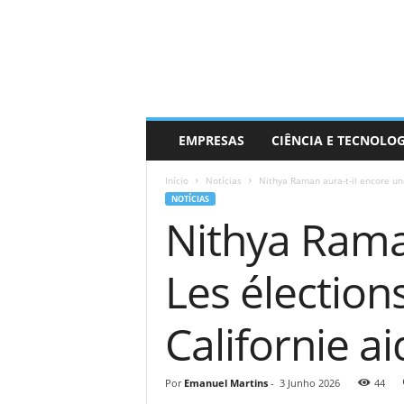
EMPRESAS
CIÊNCIA E TECNOLO
Início
Notícias
Nithya Raman aura-t-il encore un
NOTÍCIAS
Nithya Raman
Les élection
Californie a
Por
Emanuel Martins
-
3 Junho 2026
44