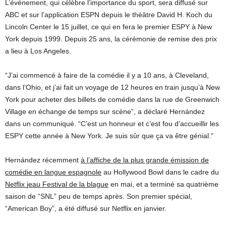
L’événement, qui célèbre l’importance du sport, sera diffusé sur
ABC et sur l’application ESPN depuis le théâtre David H. Koch du
Lincoln Center le 15 juillet, ce qui en fera le premier ESPY à New
York depuis 1999. Depuis 25 ans, la cérémonie de remise des prix
a lieu à Los Angeles.
“J’ai commencé à faire de la comédie il y a 10 ans, à Cleveland,
dans l’Ohio, et j’ai fait un voyage de 12 heures en train jusqu’à New
York pour acheter des billets de comédie dans la rue de Greenwich
Village en échange de temps sur scène”, a déclaré Hernández
dans un communiqué. “C’est un honneur et c’est fou d’accueillir les
ESPY cette année à New York. Je suis sûr que ça va être génial.”
Hernández récemment
à l’affiche de la plus grande émission de
comédie en langue espagnole
au Hollywood Bowl dans le cadre du
Netflix
je
au Festival de la blague
en mai, et a terminé sa quatrième
saison de “SNL” peu de temps après. Son premier spécial,
“American Boy”, a été diffusé sur Netflix en janvier.