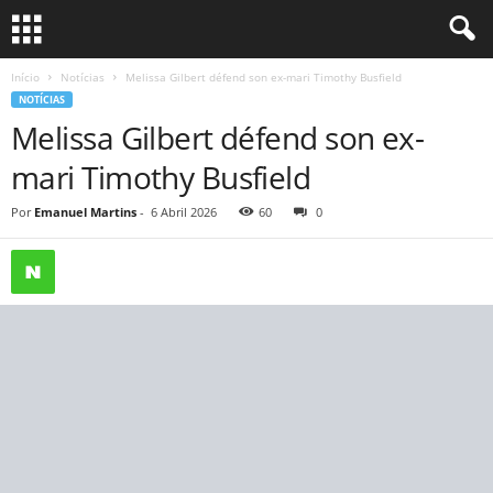
Início
Notícias
Melissa Gilbert défend son ex-mari Timothy Busfield
NOTÍCIAS
Melissa Gilbert défend son ex-
mari Timothy Busfield
Por
Emanuel Martins
-
6 Abril 2026
60
0