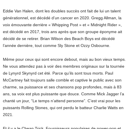
Eddie Van Halen, dont les doubles succès ont fait de lui un talent
générationnel, est décédé d’un cancer en 2020. Gregg Allman, la
voix émouvante derrière « Whipping Post » et « Midnight Rider »,
est décédé en 2017, trois ans après que son groupe éponyme ait
décidé de se retirer. Brian Wilson des Beach Boys est décédé
l’année dernière, tout comme Sly Stone et Ozzy Osbourne.
Même pour ceux qui sont encore debout, mais au bon vieux temps.
Ne vous attendez pas à voir des membres originaux sur la tournée
de Lynyrd Skynyrd cet été. Parce qu’ils sont tous morts. Paul
McCartney fait toujours salle comble et captive le public avec son
charme, sa puissance et ses chansons pop profondes, mais à 83
ans, sa voix est plus puissante que douce. Comme Mick Jagger l’a
chanté un jour, “Le temps n’attend personne”. C’est vrai pour les
puissants Rolling Stones, qui ont perdu le batteur Charlie Watts en
2021.
Et il y a le Cheap Trick. Fournisseurs populaires de power-pop et