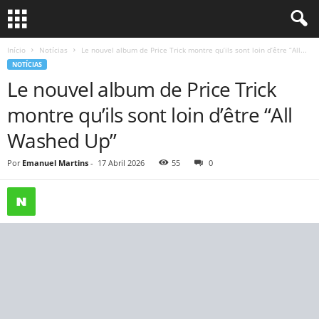
Início
Notícias
Le nouvel album de Price Trick montre qu’ils sont loin d’être “All...
NOTÍCIAS
Le nouvel album de Price Trick
montre qu’ils sont loin d’être “All
Washed Up”
Por
Emanuel Martins
-
17 Abril 2026
55
0