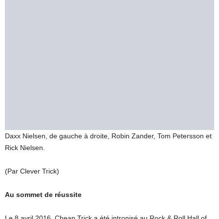
Daxx Nielsen, de gauche à droite, Robin Zander, Tom Petersson et
Rick Nielsen.
(Par Clever Trick)
Au sommet de réussite
Le 8 avril 2016, Cheap Trick a été intronisé au Rock & Roll Hall of