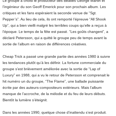
Le groupe a choisi le producteur des Beatles George Martin et
l’ingénieur du son Geoff Emerick pour son prochain album. Les
critiques et les fans espéraient la seconde venue de “Sgt.
Pepper’s”. Au lieu de cela, ils ont remporté l’épreuve “All Shook
Up”, qui a bien vieilli malgré les terribles coups qu’elle a reçus à
l’époque. Le temps de la fête est passé. “Les goûts changent”, a
déclaré Petersson, qui a quitté le groupe peu de temps avant la
sortie de l’album en raison de différences créatives.
Cheap Trick a passé une grande partie des années 1980 à suivre
les tendances plutôt qu’à les définir. La fortune commerciale du
groupe s’est brièvement améliorée avec la sortie de “Lap of
Luxury” en 1988, qui a vu le retour de Petersson et comprenait le
hit numéro un du groupe, “The Flame”, une ballade puissante
écrite par des auteurs-compositeurs extérieurs. Mais l’album
manque de l’accroche, de la mélodie et du feu de leurs débuts.
Bientôt la lumière s’éteignit.
Dans les années 1990, quelque chose d’inattendu s’est produit.