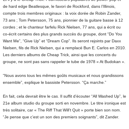
de hard edge Beatlesque, le favori de Rockford, dans l’Illinois,
compte trois membres originaux : la voix dorée de Robin Zander,
73 ans ; Tom Petersson, 75 ans, pionnier de la guitare basse à 12
cordes ; et le chanteur farfelu Rick Nielsen, 77 ans, qui a écrit ou
co-écrit certains des plus grands succès du groupe, dont “Do You
Want Me”, “Give Up” et “Dream Cop”. Ils seront rejoints par Daxx
Nielsen, fils de Rick Nielsen, qui a remplacé Bun E. Carlos en 2010.
Les derniers albums de Cheap Trick, ainsi que les concerts du
groupe, ne sont pas sans rappeler le tube de 1978 « At Budokan ».
“Nous avons tous les mêmes goûts musicaux et nous grandissons
ensemble”, explique le bassiste Petersson. “Ça marche.”
En fait, cela devrait être le cas. Il suffit d’écouter “All Washed Up”, le
21e album studio du groupe sorti en novembre. Le titre ironique est
très solitaire, car « The Riff That Will’t Quit » porte bien son nom.
“Je pense que c’est un son des premiers soignants”, dit Zander.