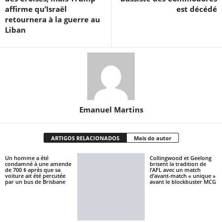
affirme qu’Israël
est décédé
retournera à la guerre au
Liban
Emanuel Martins
ARTIGOS RELACIONADOS
Mais do autor
Un homme a été
Collingwood et Geelong
condamné à une amende
brisent la tradition de
de 700 $ après que sa
l’AFL avec un match
voiture ait été percutée
d’avant-match « unique »
par un bus de Brisbane
avant le blockbuster MCG