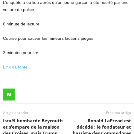
L’enquête a eu lieu après qu’un jeune garçon a été heurté par une
voiture de police
0 minute de lecture
Course pour sauver les mineurs laotiens piégés
2 minutes pour lire
Link da fonte
Artigo anterior
Próximo artigo
Israël bombarde Beyrouth
Ronald LaPread est
et s’empare de la maison
décédé : le fondateur et
des Croisés, mais Trump
bassiste des Commodores