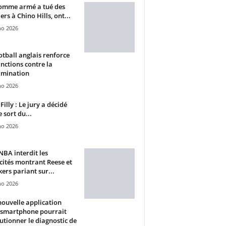
omme armé a tué des
ers à Chino Hills, ont...
ho 2026
otball anglais renforce
anctions contre la
imination
ho 2026
Filly : Le jury a décidé
e sort du...
ho 2026
BA interdit les
cités montrant Reese et
ers pariant sur...
ho 2026
ouvelle application
 smartphone pourrait
utionner le diagnostic de