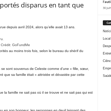
l’aut
portés disparus en tant que
30 Jul
Cat
ue depuis avril 2024, alors qu’elle avait 13 ans.
Notíc
Local
Crédit:
GoFundMe
Despo
orités au moins trois fois, selon le bureau du shérif du
Entre
Ciênc
Empr
 se sont souvenus de Celeste comme d’une « fille, sœur,
é que sa famille était « attristée et dévastée par cette
Saúd
 la famille ne sait pas où il se trouve et ne sait pas qui est
ieu en son honneur, les personnes en deuil laissant des