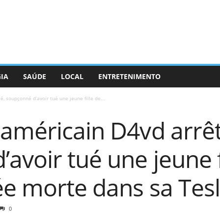
GIA
SAÚDE
LOCAL
ENTRETENIMENTO
, soupçonné d’avoir tué une jeune fille de...
 américain D4vd arrêt
avoir tué une jeune f
ée morte dans sa Tes
0