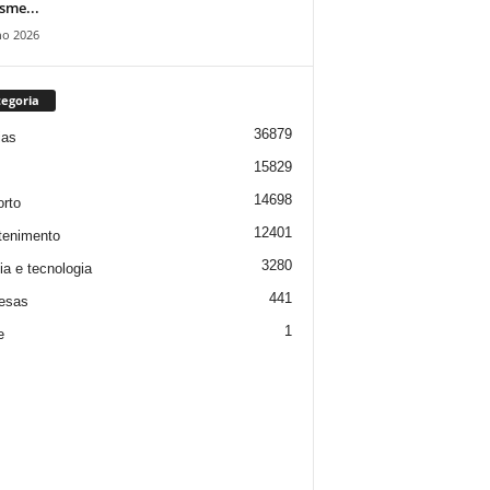
isme...
ho 2026
egoria
36879
ias
15829
14698
rto
12401
tenimento
3280
ia e tecnologia
441
esas
1
e