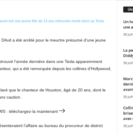
Últ
Un h
une a
30 Jul
n D4vd a été arrêté pour le meurtre présumé d’une jeune
La pe
Diddy
retrouvé l’année dernière dans une Tesla apparemment
30 Jul
eur, qui a été remorquée depuis les collines d’Hollywood,
Marcu
derni
avant
laré que le chanteur de Houston, âgé de 20 ans, dont le
30 Jul
ans caution.
Colli
EWS : téléchargez-la maintenant
brise
avec 
senteraient l’affaire au bureau du procureur de district
30 Jul