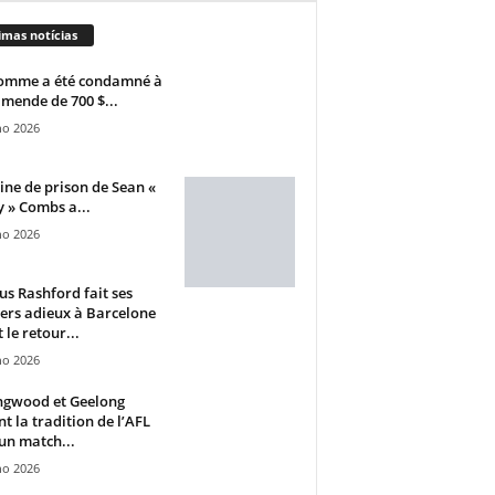
imas notícias
omme a été condamné à
mende de 700 $...
ho 2026
ine de prison de Sean «
 » Combs a...
ho 2026
s Rashford fait ses
ers adieux à Barcelone
 le retour...
ho 2026
ngwood et Geelong
nt la tradition de l’AFL
un match...
ho 2026