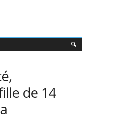
é,
ille de 14
la