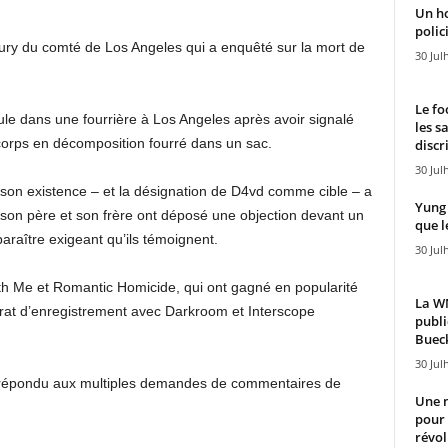
Un h
polici
ury du comté de Los Angeles qui a enquêté sur la mort de
30 Jul
Le fo
ule dans une fourrière à Los Angeles après avoir signalé
les s
orps en décomposition fourré dans un sac.
discr
30 Jul
s son existence – et la désignation de D4vd comme cible – a
Yung 
, son père et son frère ont déposé une objection devant un
que l
araître exigeant qu’ils témoignent.
30 Jul
ith Me et Romantic Homicide, qui ont gagné en popularité
La WN
trat d’enregistrement avec Darkroom et Interscope
publi
Bueck
30 Jul
s répondu aux multiples demandes de commentaires de
Une n
pour
révol