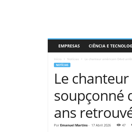
EMPRESAS
CIÊNCIA E TECNOLO
Início
Notícias
Le chanteur américain D4vd arrêté
NOTÍCIAS
Le chanteur
soupçonné d’
ans retrouv
Por
Emanuel Martins
-
17 Abril 2026
47