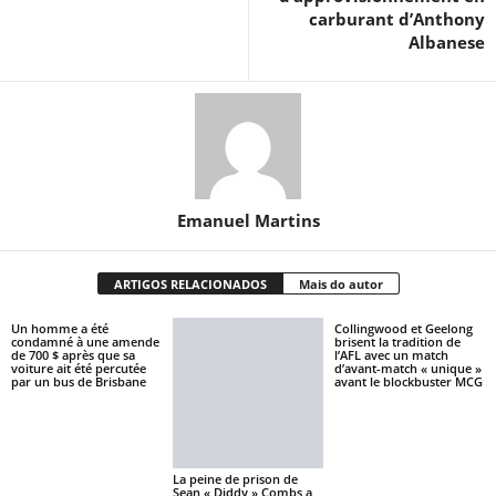
carburant d’Anthony
Albanese
Emanuel Martins
ARTIGOS RELACIONADOS
Mais do autor
Un homme a été
Collingwood et Geelong
condamné à une amende
brisent la tradition de
de 700 $ après que sa
l’AFL avec un match
voiture ait été percutée
d’avant-match « unique »
par un bus de Brisbane
avant le blockbuster MCG
La peine de prison de
Sean « Diddy » Combs a