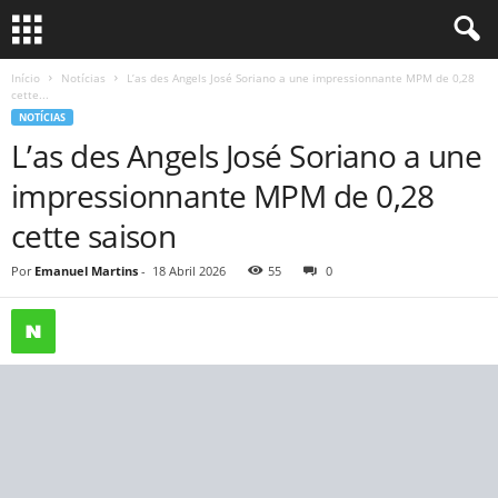
Início
Notícias
L’as des Angels José Soriano a une impressionnante MPM de 0,28
cette...
NOTÍCIAS
L’as des Angels José Soriano a une
impressionnante MPM de 0,28
cette saison
Por
Emanuel Martins
-
18 Abril 2026
55
0