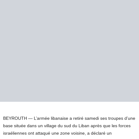
BEYROUTH —
L’armée libanaise a retiré samedi ses troupes d’une
base située dans un village du sud du Liban après que les forces
israéliennes ont attaqué une zone voisine, a déclaré un