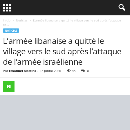
Início
Notícias
L’armée libanaise a quitté le village vers le sud après l’attaque
de...
NOTÍCIAS
L’armée libanaise a quitté le
village vers le sud après l’attaque
de l’armée israélienne
Por
Emanuel Martins
-
13 Junho 2026
48
0