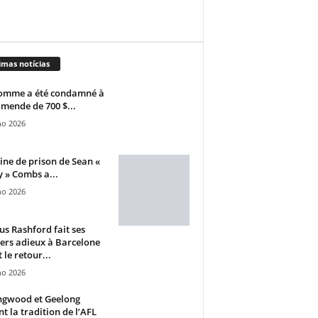
imas notícias
omme a été condamné à
mende de 700 $...
ho 2026
ine de prison de Sean «
 » Combs a...
ho 2026
s Rashford fait ses
ers adieux à Barcelone
 le retour...
ho 2026
ngwood et Geelong
nt la tradition de l’AFL