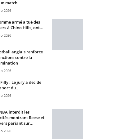
un match...
ho 2026
omme armé a tué des
ers à Chino Hills, ont...
ho 2026
otball anglais renforce
anctions contre la
imination
ho 2026
Filly : Le jury a décidé
e sort du...
ho 2026
BA interdit les
cités montrant Reese et
ers pariant sur...
ho 2026