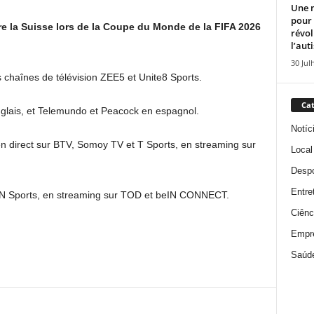
Une n
pour
e la Suisse lors de la Coupe du Monde de la FIFA 2026
révol
l’aut
30 Jul
es chaînes de télévision ZEE5 et Unite8 Sports.
Cat
nglais, et Telemundo et Peacock en espagnol.
Notíc
 en direct sur BTV, Somoy TV et T Sports, en streaming sur
Local
Despo
Entre
beIN Sports, en streaming sur TOD et beIN CONNECT.
Ciênc
Empr
Saúd