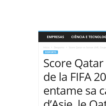
EMPRESAS
CIÊNCIA E TECNOLO
Início
Desporto
Score Qatar vs Suisse LIVE, Coup
DESPORTO
Score Qatar
de la FIFA 20
entame sa c
d’Asie, le Qa