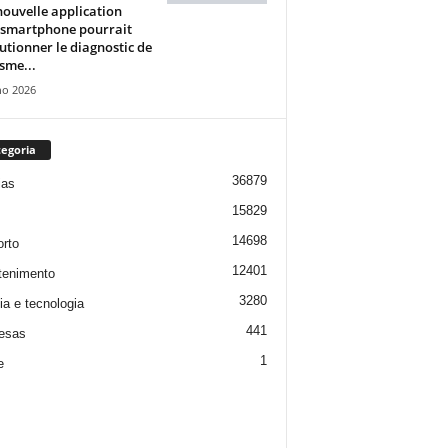
ouvelle application
 smartphone pourrait
utionner le diagnostic de
isme...
ho 2026
egoria
36879
ias
15829
14698
rto
12401
tenimento
3280
ia e tecnologia
441
esas
1
e