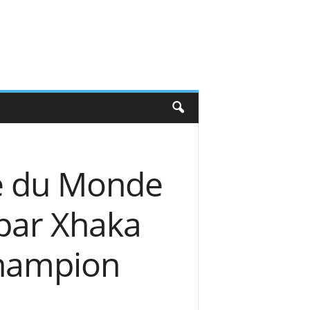
pe du Monde
e par Xhaka
champion