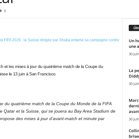
0
Últ
Un h
une a
30 Jul
ch et les mises à jour du quatrième match de la Coupe du
La pe
isse le 13 juin à San Francisco.
Diddy
30 Jul
Marcu
tar du quatrième match de la Coupe du Monde de la FIFA
derni
avant
le Qatar et la Suisse, qui se jouera au Bay Area Stadium de
ropose des mises à jour d’avant-match et minute par
30 Jul
Colli
brise