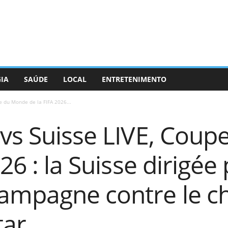
GIA
SAÚDE
LOCAL
ENTRETENIMENTO
e du Monde de la FIFA 2026...
 vs Suisse LIVE, Cou
26 : la Suisse dirigé
ampagne contre le 
tar