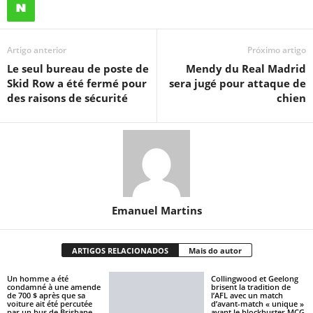
Artigo anterior
Próximo artigo
Le seul bureau de poste de
Mendy du Real Madrid
Skid Row a été fermé pour
sera jugé pour attaque de
des raisons de sécurité
chien
Emanuel Martins
ARTIGOS RELACIONADOS
Mais do autor
Un homme a été
Collingwood et Geelong
condamné à une amende
brisent la tradition de
de 700 $ après que sa
l’AFL avec un match
voiture ait été percutée
d’avant-match « unique »
par un bus de Brisbane
avant le blockbuster MCG