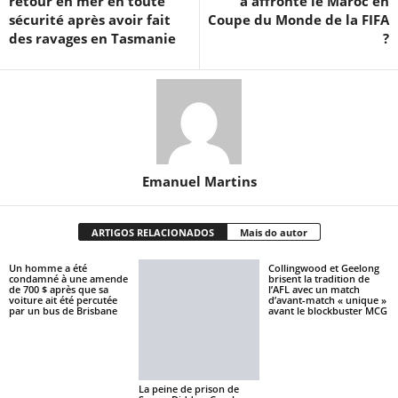
retour en mer en toute
a affronté le Maroc en
sécurité après avoir fait
Coupe du Monde de la FIFA
des ravages en Tasmanie
?
Emanuel Martins
ARTIGOS RELACIONADOS
Mais do autor
Un homme a été
Collingwood et Geelong
condamné à une amende
brisent la tradition de
de 700 $ après que sa
l’AFL avec un match
voiture ait été percutée
d’avant-match « unique »
par un bus de Brisbane
avant le blockbuster MCG
La peine de prison de