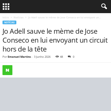
Início
Notícias
Jo Adell sauve le mème de Jose Conseco en lui envoyant un...
NOTÍCIAS
Jo Adell sauve le mème de Jose
Conseco en lui envoyant un circuit
hors de la tête
Por
Emanuel Martins
-
3 Junho 2026
48
0