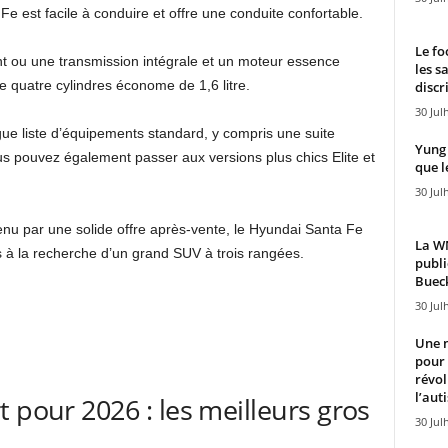
e est facile à conduire et offre une conduite confortable.
Le fo
nt ou une transmission intégrale et un moteur essence
les s
e quatre cylindres économe de 1,6 litre.
discr
30 Jul
e liste d’équipements standard, y compris une suite
Yung 
s pouvez également passer aux versions plus chics Elite et
que l
30 Jul
tenu par une solide offre après-vente, le Hyundai Santa Fe
La WN
es à la recherche d’un grand SUV à trois rangées.
publi
Bueck
30 Jul
Une n
pour
révol
l’aut
 pour 2026 : les meilleurs gros
30 Jul