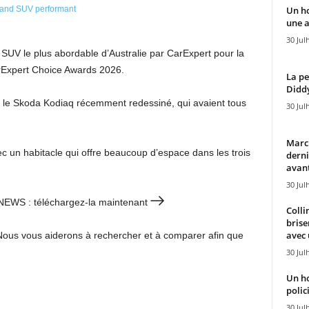
Un h
une a
30 Jul
UV le plus abordable d’Australie par CarExpert pour la
rExpert Choice Awards 2026.
La pe
Diddy
que le Skoda Kodiaq récemment redessiné, qui avaient tous
30 Jul
Marcu
 un habitacle qui offre beaucoup d’espace dans les trois
derni
avant
30 Jul
 7NEWS : téléchargez-la maintenant
Colli
brise
avec 
Nous vous aiderons à rechercher et à comparer afin que
30 Jul
Un h
polici
30 Jul