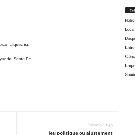
Cat
Notíc
Local
Despo
ce, cliquez ici.
Entre
Ciênc
Hyundai Santa Fe
Empr
Saúd
Próximo artigo
Jeu politique ou ajustement