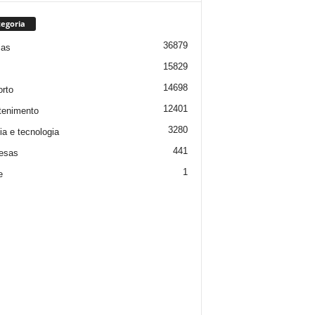
egoria
36879
ias
15829
14698
rto
12401
tenimento
3280
ia e tecnologia
441
esas
1
e