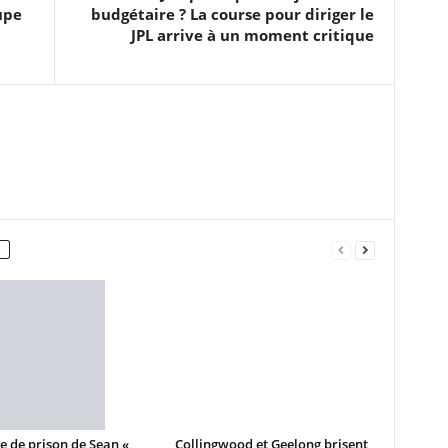
upe
budgétaire ? La course pour diriger le
JPL arrive à un moment critique
e de prison de Sean «
Collingwood et Geelong brisent