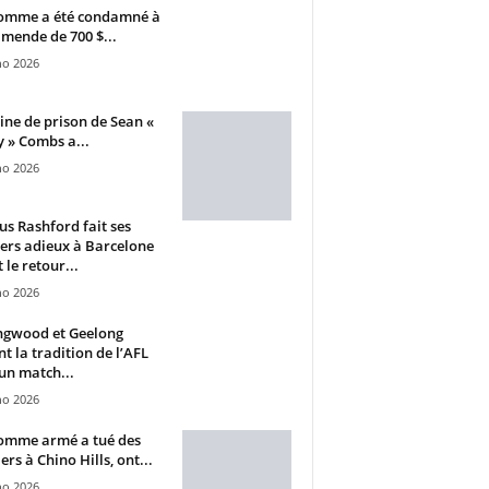
omme a été condamné à
mende de 700 $...
ho 2026
ine de prison de Sean «
 » Combs a...
ho 2026
s Rashford fait ses
ers adieux à Barcelone
 le retour...
ho 2026
ngwood et Geelong
nt la tradition de l’AFL
un match...
ho 2026
omme armé a tué des
ers à Chino Hills, ont...
ho 2026