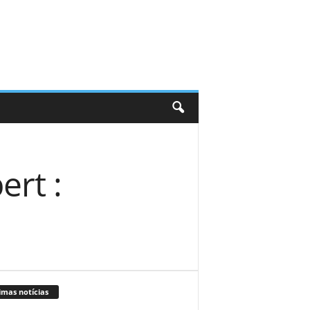
rt :
imas notícias