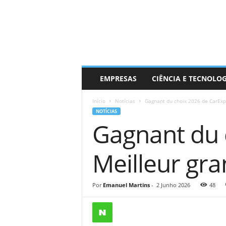
EMPRESAS
CIÊNCIA E TECNOLO
Início
Notícias
Gagnant du choix 2026 de CarExpe
NOTÍCIAS
Gagnant du 
Meilleur gr
Por
Emanuel Martins
-
2 Junho 2026
48