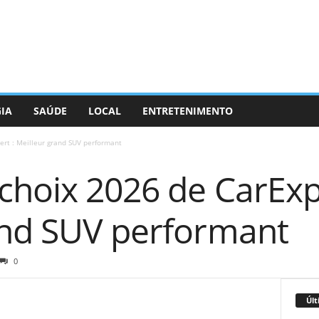
GIA
SAÚDE
LOCAL
ENTRETENIMENTO
rt : Meilleur grand SUV performant
choix 2026 de CarExpe
and SUV performant
0
Últ