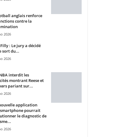
otball anglais renforce
anctions contre la
imination
ho 2026
Filly : Le jury a décidé
e sort du...
ho 2026
BA interdit les
cités montrant Reese et
ers pariant sur...
ho 2026
ouvelle application
 smartphone pourrait
utionner le diagnostic de
isme...
ho 2026