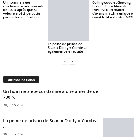
Un homme a été
Collingwood et Geelong
condamné à une amende
brisent la tradition de
de 700 $ après que sa
l’AFL avec un match
voiture ait été percutée
d’avant-match « unique »
par un bus de Brisbane
avant le blockbuster MCG
La peine de prison de
Sean « Diddy » Combs a
également été réduite
Últimas notícias
Un homme a été condamné à une amende de
700 $...
30 Julho 2026
La peine de prison de Sean « Diddy » Combs
a...
30 Julho 2026