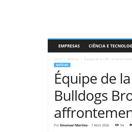
EMPRESAS
CIÊNCIA E TECNOLO
Início
Notícias
Équipe de la LNR : le centre vede
NOTÍCIAS
Équipe de la
Bulldogs Bro
affrontemen
Por
Emanuel Martins
-
7 Abril 2026
54