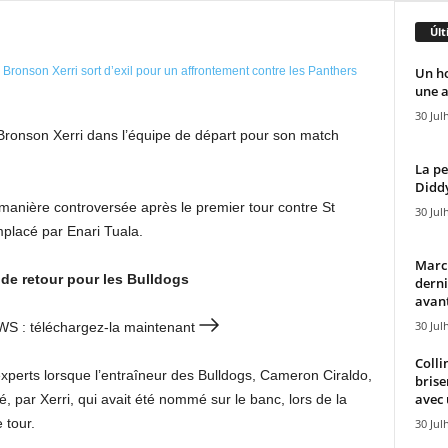
Últ
Un h
une a
30 Jul
 Bronson Xerri dans l’équipe de départ pour son match
La pe
Diddy
anière controversée après le premier tour contre St
30 Jul
mplacé par Enari Tuala.
Marcu
 de retour pour les Bulldogs
derni
avant
30 Jul
EWS : téléchargez-la maintenant
Colli
xperts lorsque l’entraîneur des Bulldogs, Cameron Ciraldo,
brise
avec 
 par Xerri, qui avait été nommé sur le banc, lors de la
 tour.
30 Jul