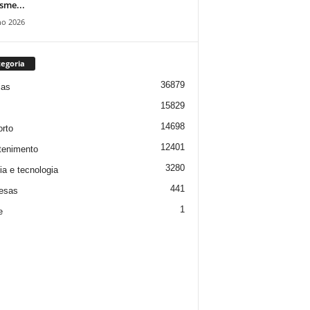
isme...
ho 2026
egoria
36879
ias
15829
14698
rto
12401
tenimento
3280
ia e tecnologia
441
esas
1
e