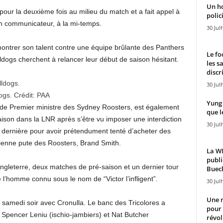
Un h
pour la deuxième fois au milieu du match et a fait appel à
polici
bon communicateur, à la mi-temps.
30 Jul
ontrer son talent contre une équipe brûlante des Panthers
Le fo
lldogs cherchent à relancer leur début de saison hésitant.
les s
discr
30 Jul
dogs.
Crédit:
PAA
Yung 
 de Premier ministre des Sydney Roosters, est également
que l
ison dans la LNR après s’être vu imposer une interdiction
30 Jul
 dernière pour avoir prétendument tenté d’acheter des
ienne pute des Roosters, Brand Smith.
La WN
publi
’Angleterre, deux matches de pré-saison et un dernier tour
Bueck
 l’homme connu sous le nom de “Victor l’infligent”.
30 Jul
Une n
e samedi soir avec Cronulla. Le banc des Tricolores a
pour
 Spencer Leniu (ischio-jambiers) et Nat Butcher
révol