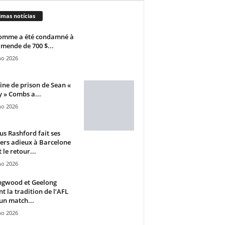
imas notícias
omme a été condamné à
mende de 700 $...
ho 2026
ine de prison de Sean «
 » Combs a...
ho 2026
s Rashford fait ses
ers adieux à Barcelone
 le retour...
ho 2026
ngwood et Geelong
nt la tradition de l’AFL
un match...
ho 2026