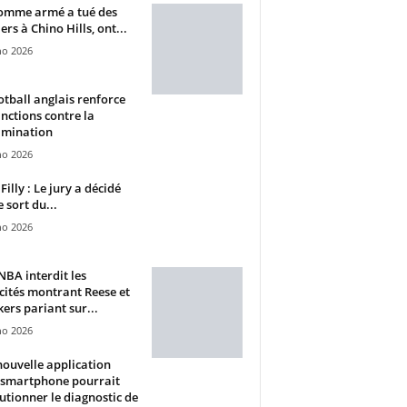
omme armé a tué des
ers à Chino Hills, ont...
ho 2026
otball anglais renforce
anctions contre la
imination
ho 2026
Filly : Le jury a décidé
e sort du...
ho 2026
BA interdit les
cités montrant Reese et
ers pariant sur...
ho 2026
ouvelle application
 smartphone pourrait
utionner le diagnostic de