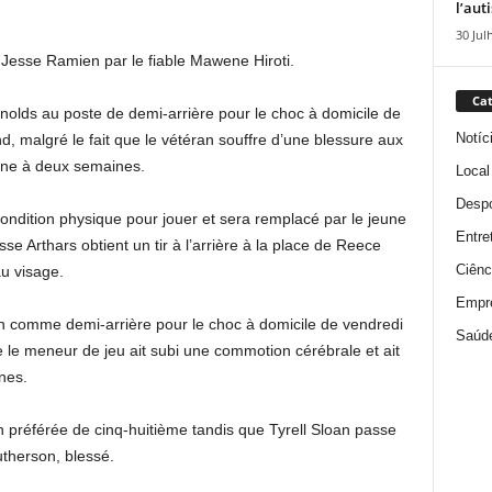
l’aut
30 Jul
 Jesse Ramien par le fiable Mawene Hiroti.
Cat
lds au poste de demi-arrière pour le choc à domicile de
Notíc
, malgré le fait que le vétéran souffre d’une blessure aux
 une à deux semaines.
Local
Despo
condition physique pour jouer et sera remplacé par le jeune
Entre
esse Arthars obtient un tir à l’arrière à la place de Reece
Ciênc
au visage.
Empr
an comme demi-arrière pour le choc à domicile de vendredi
Saúd
 le meneur de jeu ait subi une commotion cérébrale et ait
ines.
n préférée de cinq-huitième tandis que Tyrell Sloan passe
Gutherson, blessé.