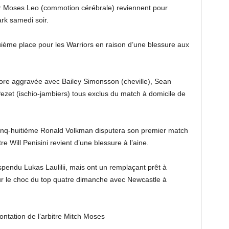
ier Moses Leo (commotion cérébrale) reviennent pour
rk samedi soir.
uième place pour les Warriors en raison d’une blessure aux
ncore aggravée avec Bailey Simonsson (cheville), Sean
zet (ischio-jambiers) tous exclus du match à domicile de
 cinq-huitième Ronald Volkman disputera son premier match
e Will Penisini revient d’une blessure à l’aine.
uspendu Lukas Laulilii, mais ont un remplaçant prêt à
our le choc du top quatre dimanche avec Newcastle à
ntation de l’arbitre Mitch Moses