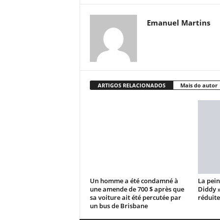
Emanuel Martins
ARTIGOS RELACIONADOS
Mais do autor
Un homme a été condamné à
La pein
une amende de 700 $ après que
Diddy 
sa voiture ait été percutée par
réduite
un bus de Brisbane