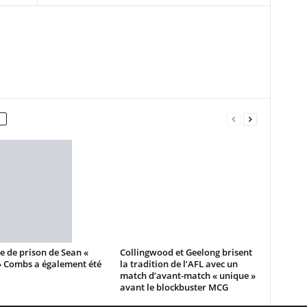
e de prison de Sean «
Collingwood et Geelong brisent
» Combs a également été
la tradition de l’AFL avec un
match d’avant-match « unique »
avant le blockbuster MCG