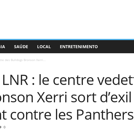
GIA
SAÚDE
LOCAL
ENTRETENIMENTO
tte des Bulldogs Bronson Xerri...
 LNR : le centre vedet
nson Xerri sort d’exi
t contre les Panthers
0