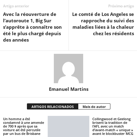
Artigo anterior
Próximo artigo
Avec la réouverture de
Le comté de Los Angeles se
l’autoroute 1, Big Sur
rapproche du suivi des
s’apprête à connaître son
maladies liées à la chaleur
été le plus chargé depuis
chez les résidents
des années
Emanuel Martins
ARTIGOS RELACIONADOS
Mais do autor
Un homme a été
Collingwood et Geelong
condamné à une amende
brisent la tradition de
de 700 $ après que sa
l’AFL avec un match
voiture ait été percutée
d’avant-match « unique »
par un bus de Brisbane
avant le blockbuster MCG