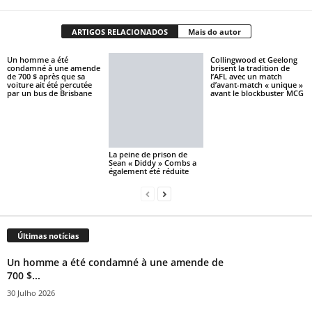
ARTIGOS RELACIONADOS
Mais do autor
Un homme a été
Collingwood et Geelong
condamné à une amende
brisent la tradition de
de 700 $ après que sa
l’AFL avec un match
voiture ait été percutée
d’avant-match « unique »
par un bus de Brisbane
avant le blockbuster MCG
La peine de prison de
Sean « Diddy » Combs a
également été réduite
Últimas notícias
Un homme a été condamné à une amende de
700 $...
30 Julho 2026