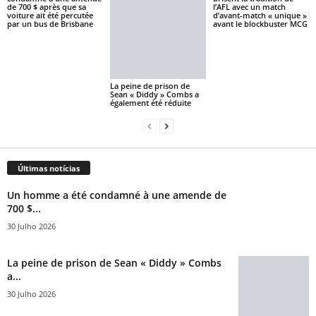
de 700 $ après que sa
l’AFL avec un match
voiture ait été percutée
d’avant-match « unique »
par un bus de Brisbane
avant le blockbuster MCG
La peine de prison de
Sean « Diddy » Combs a
également été réduite
Últimas notícias
Un homme a été condamné à une amende de
700 $...
30 Julho 2026
La peine de prison de Sean « Diddy » Combs
a...
30 Julho 2026