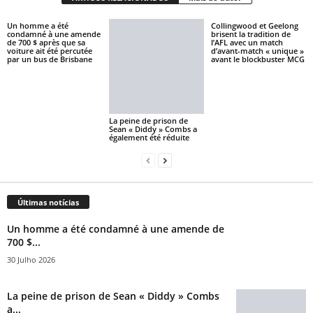
Un homme a été
Collingwood et Geelong
condamné à une amende
brisent la tradition de
de 700 $ après que sa
l’AFL avec un match
voiture ait été percutée
d’avant-match « unique »
par un bus de Brisbane
avant le blockbuster MCG
La peine de prison de
Sean « Diddy » Combs a
également été réduite
Últimas notícias
Un homme a été condamné à une amende de
700 $...
30 Julho 2026
La peine de prison de Sean « Diddy » Combs
a...