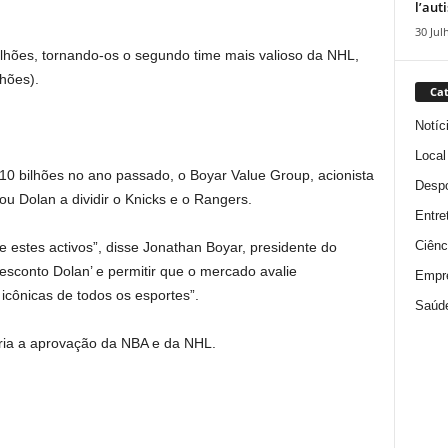
l’aut
30 Jul
lhões, tornando-os o segundo time mais valioso da NHL,
hões).
Cat
Notíc
Local
10 bilhões no ano passado, o Boyar Value Group, acionista
Despo
u Dolan a dividir o Knicks e o Rangers.
Entre
Ciênc
 estes activos”, disse Jonathan Boyar, presidente do
esconto Dolan’ e permitir que o mercado avalie
Empr
cônicas de todos os esportes”.
Saúd
iria a aprovação da NBA e da NHL.