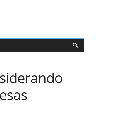
nsiderando
resas