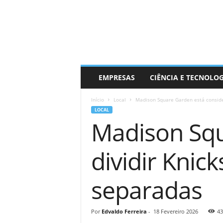
EMPRESAS
CIÊNCIA E TECNOLO
Início
Local
Madison Square Garden está conside
LOCAL
Madison Squ
dividir Kni
separadas
Por
Edvaldo Ferreira
-
18 Fevereiro 2026
43