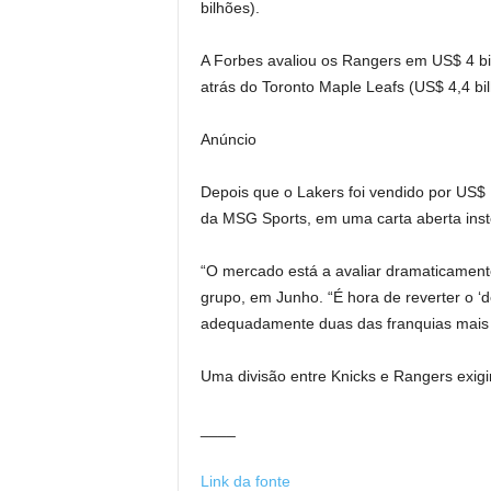
bilhões).
A Forbes avaliou os Rangers em US$ 4 bi
atrás do Toronto Maple Leafs (US$ 4,4 bil
Anúncio
Depois que o Lakers foi vendido por US$ 
da MSG Sports, em uma carta aberta insto
“O mercado está a avaliar dramaticamente
grupo, em Junho. “É hora de reverter o ‘d
adequadamente duas das franquias mais i
Uma divisão entre Knicks e Rangers exig
____
Link da fonte