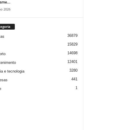
isme...
ho 2026
egoria
36879
ias
15829
14698
rto
12401
tenimento
3280
ia e tecnologia
441
esas
1
e