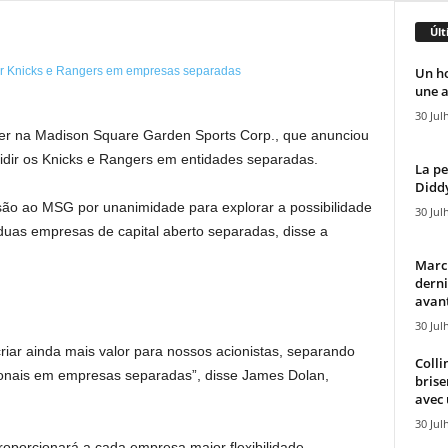
Últ
Un h
une a
30 Jul
 na Madison Square Garden Sports Corp., que anunciou
vidir os Knicks e Rangers em entidades separadas.
La pe
Diddy
ão ao MSG por unanimidade para explorar a possibilidade
30 Jul
duas empresas de capital aberto separadas, disse a
Marcu
derni
avant
30 Jul
iar ainda mais valor para nossos acionistas, separando
Colli
sionais em empresas separadas”, disse James Dolan,
brise
avec 
30 Jul
oporcionará a cada empresa maior flexibilidade