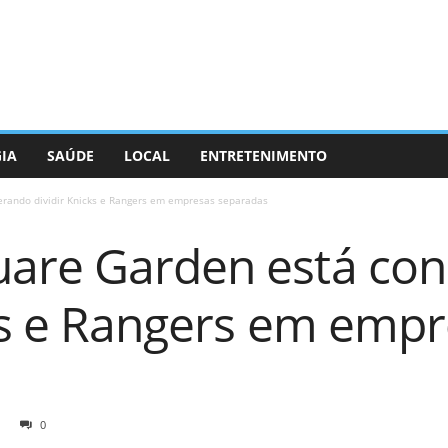
GIA
SAÚDE
LOCAL
ENTRETENIMENTO
rando dividir Knicks e Rangers em empresas separadas
are Garden está co
cks e Rangers em emp
0