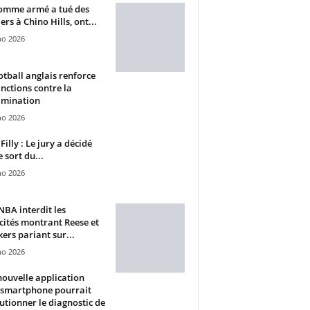
omme armé a tué des
ers à Chino Hills, ont...
ho 2026
otball anglais renforce
anctions contre la
imination
ho 2026
Filly : Le jury a décidé
e sort du...
ho 2026
BA interdit les
cités montrant Reese et
ers pariant sur...
ho 2026
ouvelle application
 smartphone pourrait
utionner le diagnostic de