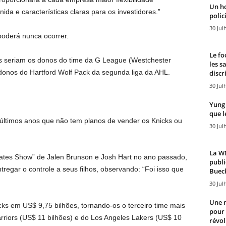
Un h
ida e características claras para os investidores.”
polici
30 Jul
 poderá nunca ocorrer.
Le fo
ks seriam os donos do time da G League (Westchester
les s
donos do Hartford Wolf Pack da segunda liga da AHL.
discr
30 Jul
Yung 
que l
 últimos anos que não tem planos de vender os Knicks ou
30 Jul
La WN
tes Show” de Jalen Brunson e Josh Hart no ano passado,
publi
regar o controle a seus filhos, observando: “Foi isso que
Bueck
30 Jul
Une n
ks em US$ 9,75 bilhões, tornando-os o terceiro time mais
pour
rriors (US$ 11 bilhões) e do Los Angeles Lakers (US$ 10
révol