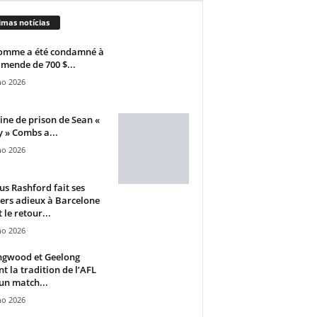
imas notícias
omme a été condamné à
mende de 700 $...
ho 2026
ine de prison de Sean «
 » Combs a...
ho 2026
s Rashford fait ses
ers adieux à Barcelone
 le retour...
ho 2026
ngwood et Geelong
nt la tradition de l’AFL
un match...
ho 2026