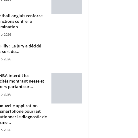
otball anglais renforce
anctions contre la
imination
ho 2026
Filly : Le jury a décidé
e sort du...
ho 2026
BA interdit les
cités montrant Reese et
ers pariant sur...
ho 2026
ouvelle application
 smartphone pourrait
utionner le diagnostic de
isme...
ho 2026