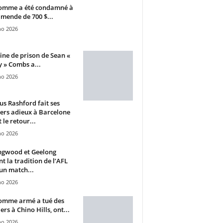
omme a été condamné à
mende de 700 $...
ho 2026
ine de prison de Sean «
 » Combs a...
ho 2026
s Rashford fait ses
ers adieux à Barcelone
 le retour...
ho 2026
ngwood et Geelong
nt la tradition de l’AFL
un match...
ho 2026
omme armé a tué des
ers à Chino Hills, ont...
ho 2026