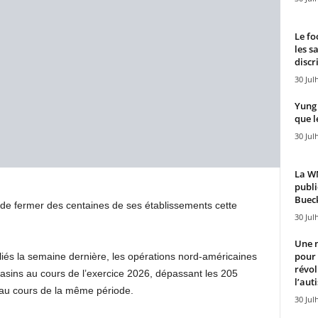
Le fo
les s
discr
30 Jul
Yung 
que l
30 Jul
La WN
publi
Bueck
 de fermer des centaines de ses établissements cette
30 Jul
Une n
pour
liés la semaine dernière, les opérations nord-américaines
révol
sins au cours de l’exercice 2026, dépassant les 205
l’aut
 au cours de la même période.
30 Jul