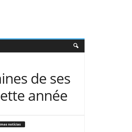
aines de ses
ette année
imas notícias