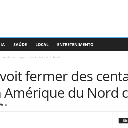
GIA
SAÚDE
LOCAL
ENTRETENIMENTO
aines de ses magasins en Amérique du Nord...
voit fermer des cent
 Amérique du Nord c
0
Últ