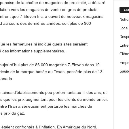
aponaise de la chaîne de magasins de proximité, a déclaré
olution vers les magasins de vente en gros de produits
Cat
ontrent que 7-Eleven Inc. a ouvert de nouveaux magasins
Notíc
 au cours des dernières années, soit plus de 900
Local
Despo
ué les fermetures ni indiqué quels sites seraient
Entre
 des informations supplémentaires.
Ciênc
Empr
te aujourd’hui plus de 86 000 magasins 7-Eleven dans 19
Saúd
éricain de la marque basée au Texas, possède plus de 13
Canada.
aines d’établissements peu performants au fil des ans, et
rs que les prix augmentent pour les clients du monde entier.
ontre l’Iran a sérieusement perturbé les marchés de
s prix du gaz.
étaient confrontés à l’inflation. En Amérique du Nord,