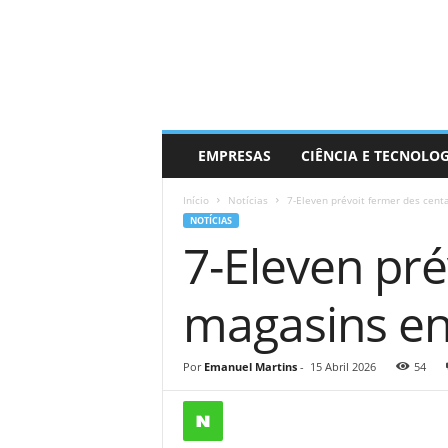
EMPRESAS
CIÊNCIA E TECNOLO
Início
Notícias
7-Eleven prévoit fermer des cent
NOTÍCIAS
7-Eleven pré
magasins en
Por
Emanuel Martins
-
15 Abril 2026
54