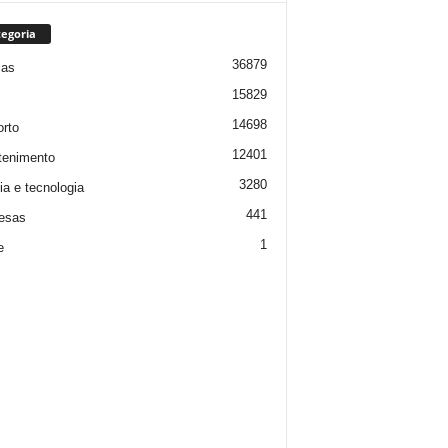
egoria
36879
ias
15829
14698
rto
12401
tenimento
3280
ia e tecnologia
441
esas
1
e