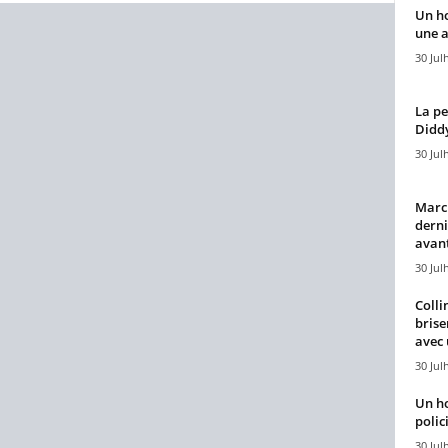
Un h
une a
30 Jul
La pe
Diddy
30 Jul
Marcu
derni
avant
30 Jul
Colli
brise
avec 
30 Jul
Un h
polici
30 Jul