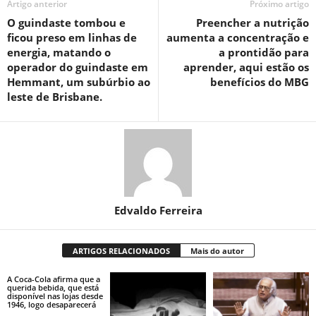
Artigo anterior
Próximo artigo
O guindaste tombou e
Preencher a nutrição
ficou preso em linhas de
aumenta a concentração e
energia, matando o
a prontidão para
operador do guindaste em
aprender, aqui estão os
Hemmant, um subúrbio ao
benefícios do MBG
leste de Brisbane.
Edvaldo Ferreira
ARTIGOS RELACIONADOS
Mais do autor
A Coca-Cola afirma que a
querida bebida, que está
disponível nas lojas desde
1946, logo desaparecerá