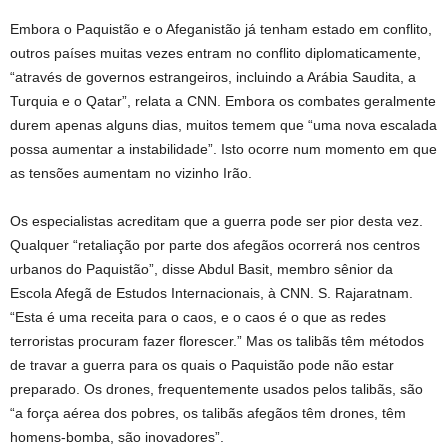
Embora o Paquistão e o Afeganistão já tenham estado em conflito,
outros países muitas vezes entram no conflito diplomaticamente,
“através de governos estrangeiros, incluindo a Arábia Saudita, a
Turquia e o Qatar”, relata a CNN. Embora os combates geralmente
durem apenas alguns dias, muitos temem que “uma nova escalada
possa aumentar a instabilidade”. Isto ocorre num momento em que
as tensões aumentam no vizinho Irão.
Os especialistas acreditam que a guerra pode ser pior desta vez.
Qualquer “retaliação por parte dos afegãos ocorrerá nos centros
urbanos do Paquistão”, disse Abdul Basit, membro sênior da
Escola Afegã de Estudos Internacionais, à CNN. S. Rajaratnam.
“Esta é uma receita para o caos, e o caos é o que as redes
terroristas procuram fazer florescer.” Mas os talibãs têm métodos
de travar a guerra para os quais o Paquistão pode não estar
preparado. Os drones, frequentemente usados ​​pelos talibãs, são
“a força aérea dos pobres, os talibãs afegãos têm drones, têm
homens-bomba, são inovadores”.