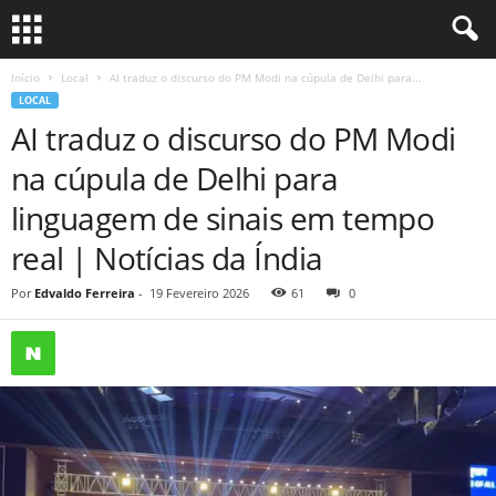
Início
Local
AI traduz o discurso do PM Modi na cúpula de Delhi para...
LOCAL
AI traduz o discurso do PM Modi
na cúpula de Delhi para
linguagem de sinais em tempo
real | Notícias da Índia
Por
Edvaldo Ferreira
-
19 Fevereiro 2026
61
0