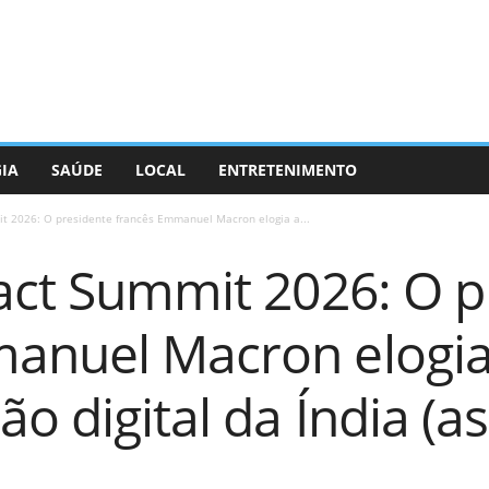
GIA
SAÚDE
LOCAL
ENTRETENIMENTO
it 2026: O presidente francês Emmanuel Macron elogia a...
pact Summit 2026: O p
anuel Macron elogia
o digital da Índia (as