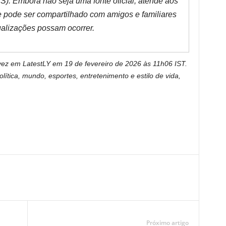
S). Embora não seja uma fonte oficial, atende aos
 e pode ser compartilhado com amigos e familiares
alizações possam ocorrer.
 vez em LatestLY em 19 de fevereiro de 2026 às 11h06 IST.
lítica, mundo, esportes, entretenimento e estilo de vida,
Próximo artigo