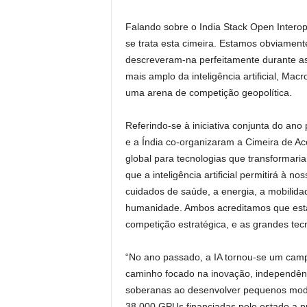
Falando sobre o India Stack Open Interop
se trata esta cimeira. Estamos obviamen
descreveram-na perfeitamente durante as
mais amplo da inteligência artificial, Ma
uma arena de competição geopolítica.
Referindo-se à iniciativa conjunta do an
e a Índia co-organizaram a Cimeira de Acç
global para tecnologias que transformar
que a inteligência artificial permitirá à
cuidados de saúde, a energia, a mobilidad
humanidade. Ambos acreditamos que esta
competição estratégica, e as grandes tec
“No ano passado, a IA tornou-se um camp
caminho focado na inovação, independênc
soberanas ao desenvolver pequenos model
38.000 GPUs financiadas pelo estado a pre