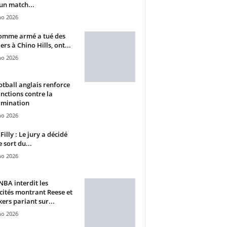
un match...
ho 2026
omme armé a tué des
ers à Chino Hills, ont...
ho 2026
otball anglais renforce
anctions contre la
imination
ho 2026
Filly : Le jury a décidé
e sort du...
ho 2026
BA interdit les
cités montrant Reese et
ers pariant sur...
ho 2026