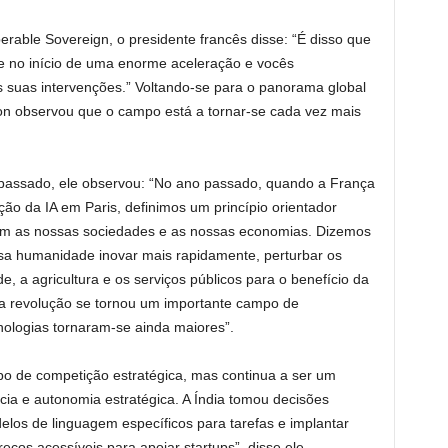
erable Sovereign, o presidente francês disse: “É disso que
te no início de uma enorme aceleração e vocês
 suas intervenções.” Voltando-se para o panorama global
cron observou que o campo está a tornar-se cada vez mais
o passado, ele observou: “No ano passado, quando a França
ão da IA ​​em Paris, definimos um princípio orientador
iam as nossas sociedades e as nossas economias. Dizemos
 nossa humanidade inovar mais rapidamente, perturbar os
e, a agricultura e os serviços públicos para o benefício da
 revolução se tornou um importante campo de
nologias tornaram-se ainda maiores”.
o de competição estratégica, mas continua a ser um
ia e autonomia estratégica. A Índia tomou decisões
os de linguagem específicos para tarefas e implantar
ços acessíveis para apoiar startups”, disse ele.