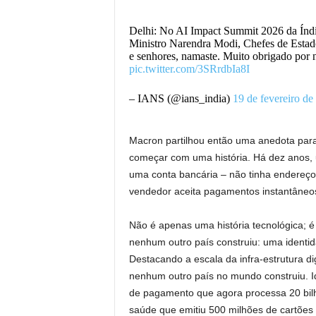
Delhi: No AI Impact Summit 2026 da Índi
Ministro Narendra Modi, Chefes de Estad
e senhores, namaste. Muito obrigado por 
pic.twitter.com/3SRrdbIa8I
– IANS (@ians_india)
19 de fevereiro de
Macron partilhou então uma anedota para
começar com uma história. Há dez anos,
uma conta bancária – não tinha endereço
vendedor aceita pagamentos instantâneos 
Não é apenas uma história tecnológica; é u
nenhum outro país construiu: uma identida
Destacando a escala da infra-estrutura dig
nenhum outro país no mundo construiu. Id
de pagamento que agora processa 20 bilh
saúde que emitiu 500 milhões de cartões d