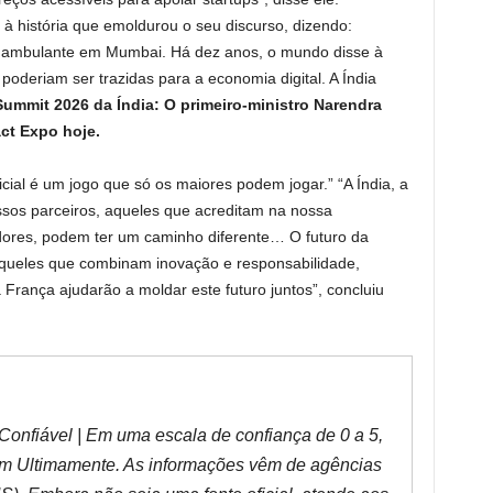
 à história que emoldurou o seu discurso, dizendo:
 ambulante em Mumbai. Há dez anos, o mundo disse à
poderiam ser trazidas para a economia digital. A Índia
Summit 2026 da Índia: O primeiro-ministro Narendra
ct Expo hoje.
ficial é um jogo que só os maiores podem jogar.” “A Índia, a
sos parceiros, aqueles que acreditam na nossa
dores, podem ter um caminho diferente… O futuro da
or aqueles que combinam inovação e responsabilidade,
França ajudarão a moldar este futuro juntos”, concluiu
Confiável | Em uma escala de confiança de 0 a 5,
4 em Ultimamente. As informações vêm de agências