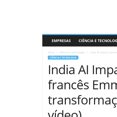
EMPRESAS
CIÊNCIA E TECNOLO
Início
Ciência e tecnologia
India AI Impact Summ
CIÊNCIA E TECNOLOGIA
India AI Im
francês Emm
transformaçã
vídeo)