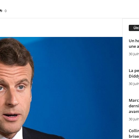
0
Últ
Un h
une a
30 Jul
La pe
Diddy
30 Jul
Marcu
derni
avant
30 Jul
Colli
brise