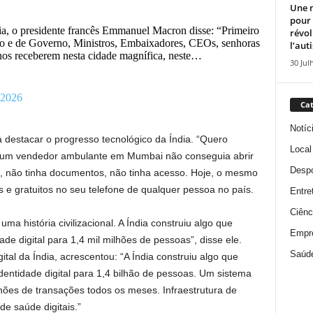
Une n
pour
a, o presidente francês Emmanuel Macron disse: “Primeiro
révol
o e de Governo, Ministros, Embaixadores, CEOs, senhoras
l’aut
nos receberem nesta cidade magnífica, neste…
30 Jul
 2026
Cat
Notíc
 destacar o progresso tecnológico da Índia. “Quero
Local
 um vendedor ambulante em Mumbai não conseguia abrir
Despo
, não tinha documentos, não tinha acesso. Hoje, o mesmo
e gratuitos no seu telefone de qualquer pessoa no país.
Entre
Ciênc
ma história civilizacional. A Índia construiu algo que
Empr
de digital para 1,4 mil milhões de pessoas”, disse ele.
Saúd
ital da Índia, acrescentou: “A Índia construiu algo que
entidade digital para 1,4 bilhão de pessoas. Um sistema
ões de transações todos os meses. Infraestrutura de
e saúde digitais.”