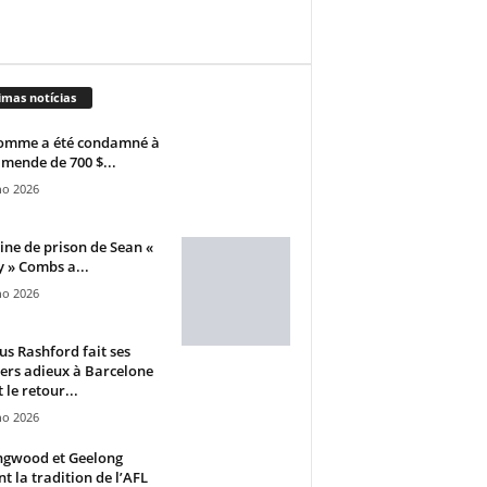
imas notícias
omme a été condamné à
mende de 700 $...
ho 2026
ine de prison de Sean «
 » Combs a...
ho 2026
s Rashford fait ses
ers adieux à Barcelone
 le retour...
ho 2026
ngwood et Geelong
nt la tradition de l’AFL