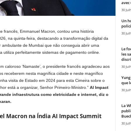
avec 
30 Jul
Un h
polici
e francês, Emmanuel Macron, contou uma história
30 Jul
26, na quinta-feira, destacando a transformação digital da
r ambulante de Mumbai que não conseguia abrir uma
Le fo
 utiliza perfeitamente sistemas de pagamento online.
les s
discr
um caloroso ‘Namaste’, o presidente francês agradeceu aos
30 Jul
 nos receberem nesta magnífica cidade e neste magnífico
Yung 
minha visita de Estado em 2024 para esta Cimeira sobre o
que l
enhor está a organizar, Senhor Primeiro-Ministro.”
AI Impact
30 Jul
ande infraestrutura como eletricidade e internet, diz o
karan.
La WN
publi
l Macron na Índia AI Impact Summit
Bueck
30 Jul