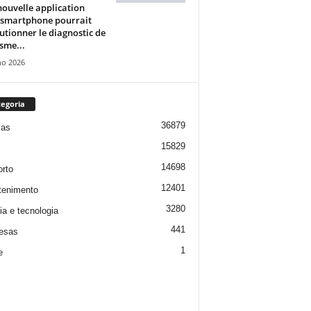
ouvelle application
 smartphone pourrait
utionner le diagnostic de
isme...
ho 2026
egoria
36879
ias
15829
14698
rto
12401
tenimento
3280
ia e tecnologia
441
esas
1
e