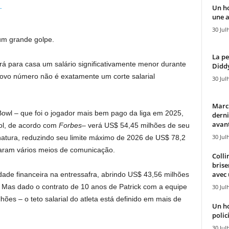
Un h
une a
30 Jul
um grande golpe.
La pe
rá para casa um salário significativamente menor durante
Diddy
vo número não é exatamente um corte salarial
30 Jul
Marcu
owl – que foi o jogador mais bem pago da liga em 2025,
derni
avant
ol, de acordo com
Forbes
– verá US$ 54,45 milhões de seu
30 Jul
natura, reduzindo seu limite máximo de 2026 de US$ 78,2
aram vários meios de comunicação.
Colli
brise
avec 
idade financeira na entressafra, abrindo US$ 43,56 milhões
. Mas dado o contrato de 10 anos de Patrick com a equipe
30 Jul
ões – o teto salarial do atleta está definido em mais de
Un h
polici
30 Jul