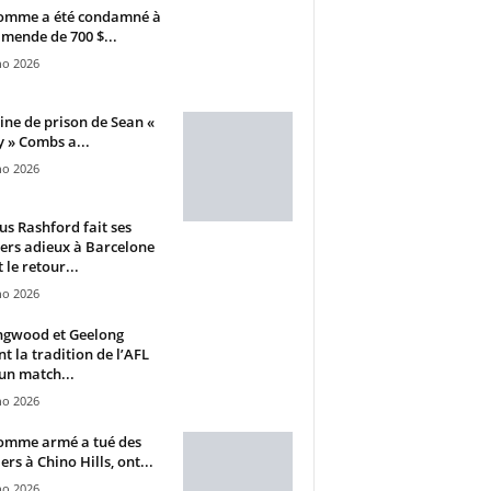
omme a été condamné à
mende de 700 $...
ho 2026
ine de prison de Sean «
 » Combs a...
ho 2026
s Rashford fait ses
ers adieux à Barcelone
 le retour...
ho 2026
ngwood et Geelong
nt la tradition de l’AFL
un match...
ho 2026
omme armé a tué des
ers à Chino Hills, ont...
ho 2026