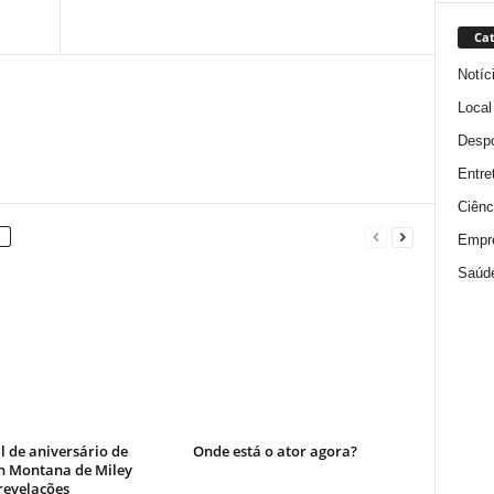
Cat
Notíc
Local
Despo
Entre
Ciênc
Empr
Saúd
l de aniversário de
Onde está o ator agora?
 Montana de Miley
revelações