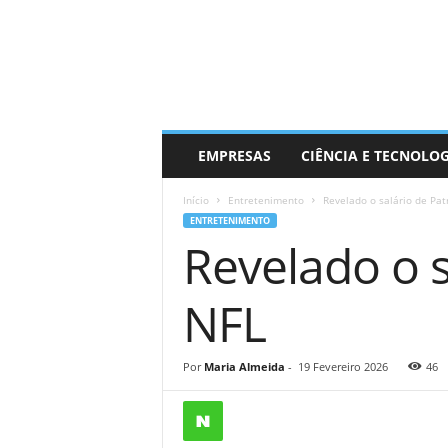
EMPRESAS
CIÊNCIA E TECNOLO
Início
Entretenimento
Revelado o salário de Pa
ENTRETENIMENTO
Revelado o 
NFL
Por
Maria Almeida
-
19 Fevereiro 2026
46