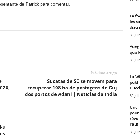
sentante de Patrick para comentar.
Le fo
les s
discr
30 Jul
Yung 
que l
30 Jul
Próximo artigo
La WN
e
Sucatas de SC se movem para
publi
026,
recuperar 108 ha de pastagens de Guj
Bueck
dos portos de Adani | Notícias da Índia
30 Jul
Une n
pour
révol
l’aut
ku |
30 Jul
des