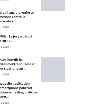
otball anglais renforce
anctions contre la
imination
ho 2026
Filly : Le jury a décidé
e sort du...
ho 2026
BA interdit les
cités montrant Reese et
ers pariant sur...
ho 2026
ouvelle application
 smartphone pourrait
utionner le diagnostic de
isme...
ho 2026