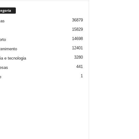
egoria
36879
ias
15829
14698
rto
12401
tenimento
3280
ia e tecnologia
441
esas
1
e