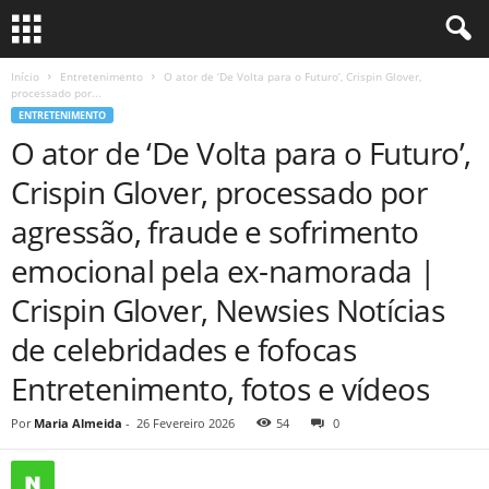
Início
Entretenimento
O ator de ‘De Volta para o Futuro’, Crispin Glover,
processado por...
ENTRETENIMENTO
O ator de ‘De Volta para o Futuro’,
Crispin Glover, processado por
agressão, fraude e sofrimento
emocional pela ex-namorada |
Crispin Glover, Newsies Notícias
de celebridades e fofocas
Entretenimento, fotos e vídeos
Por
Maria Almeida
-
26 Fevereiro 2026
54
0