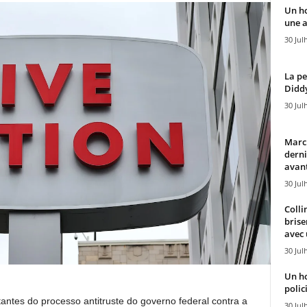
Un h
une a
30 Jul
La pe
Diddy
30 Jul
Marcu
derni
avant
30 Jul
Colli
brise
avec 
30 Jul
Un h
polici
tantes do processo antitruste do governo federal contra a
30 Jul