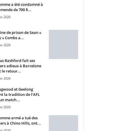
omme a été condamné à
mende de 700 $...
ho 2026
ine de prison de Sean «
 » Combs a...
ho 2026
s Rashford fait ses
ers adieux à Barcelone
 le retour...
ho 2026
ngwood et Geelong
nt la tradition de l’AFL
un match...
ho 2026
omme armé a tué des
ers à Chino Hills, ont...
ho 2026