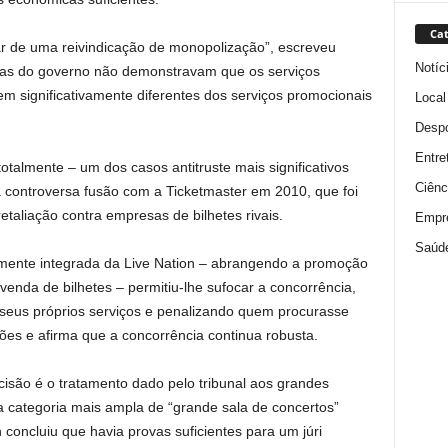
Cat
ar de uma reivindicação de monopolização”, escreveu
Notíc
ias do governo não demonstravam que os serviços
 significativamente diferentes dos serviços promocionais
Local
Despo
Entre
otalmente – um dos casos antitruste mais significativos
Ciênc
 controversa fusão com a Ticketmaster em 2010, que foi
taliação contra empresas de bilhetes rivais.
Empr
Saúd
almente integrada da Live Nation – abrangendo a promoção
 venda de bilhetes – permitiu-lhe sufocar a concorrência,
s seus próprios serviços e penalizando quem procurasse
ções e afirma que a concorrência continua robusta.
isão é o tratamento dado pelo tribunal aos grandes
 a categoria mais ampla de “grande sala de concertos”
n concluiu que havia provas suficientes para um júri