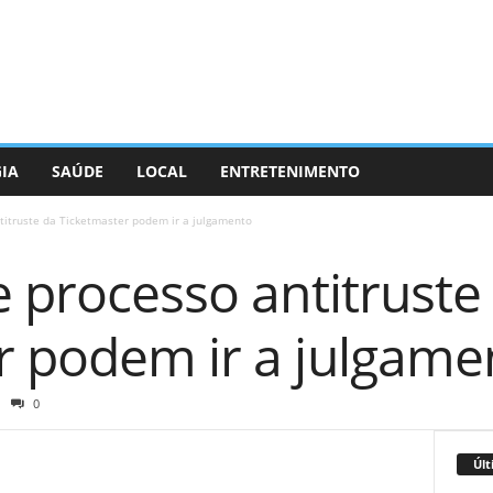
GIA
SAÚDE
LOCAL
ENTRETENIMENTO
titruste da Ticketmaster podem ir a julgamento
e processo antitruste
r podem ir a julgame
0
Últ