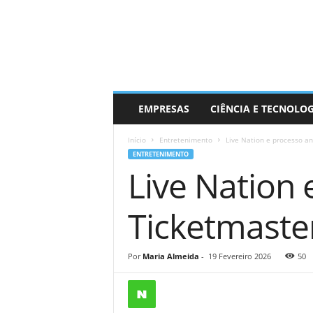
EMPRESAS
CIÊNCIA E TECNOLO
Início
Entretenimento
Live Nation e processo an
ENTRETENIMENTO
Live Nation 
Ticketmaste
Por
Maria Almeida
-
19 Fevereiro 2026
50