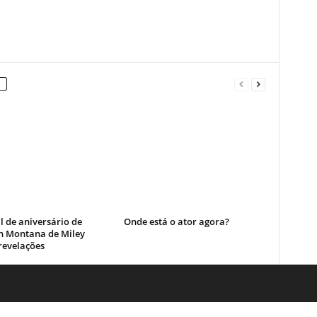
l de aniversário de
Onde está o ator agora?
 Montana de Miley
revelações