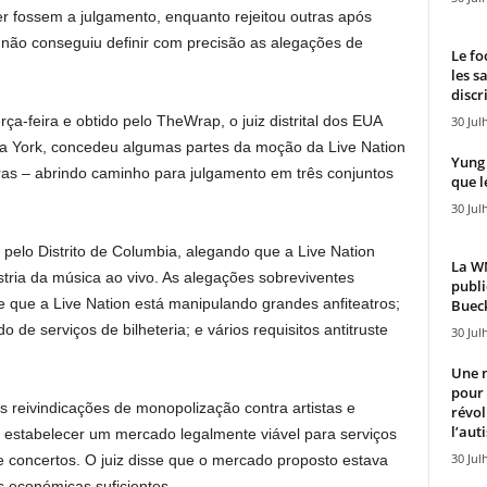
er fossem a julgamento, enquanto rejeitou outras após
 não conseguiu definir com precisão as alegações de
Le fo
les s
discr
ça-feira e obtido pelo TheWrap, o juiz distrital dos EUA
30 Jul
va York, concedeu algumas partes da moção da Live Nation
Yung 
as – abrindo caminho para julgamento em três conjuntos
que l
30 Jul
 pelo Distrito de Columbia, alegando que a Live Nation
La WN
tria da música ao vivo. As alegações sobreviventes
publi
e que a Live Nation está manipulando grandes anfiteatros;
Bueck
de serviços de bilheteria; e vários requisitos antitruste
30 Jul
Une n
pour
s reivindicações de monopolização contra artistas e
révol
l’aut
estabelecer um mercado legalmente viável para serviços
30 Jul
 concertos. O juiz disse que o mercado proposto estava
s económicas suficientes.