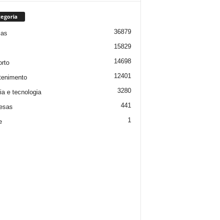
egoria
36879
ias
15829
14698
rto
12401
tenimento
3280
ia e tecnologia
441
esas
1
e