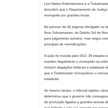
Live Nation Entertainment e a Ticketmast
descobrir que o Departamento de Justiça
monopólio por grandes locais.
No parecer de 44 páginas divulgado na ter
Arun Subramanian, do Distrito Sul de No
para julgamento sumário, mas negou outr
principais de reivindicações.
A ação foi movida pelo DOJ, 39 estados e
mantém ilegalmente o monopólio na indús
incluem alegações federais e estaduais d
que a Ticketmaster monopolizou o mercado 
estaduais.
Ao mesmo tempo, o tribunal rejeitou vária
determinou que o governo não conseguiu 
de promoção ligados a grandes arenas de
mal definido e não era apoiado por prova