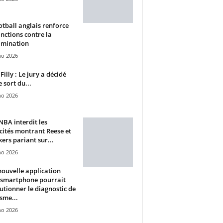
otball anglais renforce
anctions contre la
imination
ho 2026
Filly : Le jury a décidé
e sort du...
ho 2026
BA interdit les
cités montrant Reese et
ers pariant sur...
ho 2026
ouvelle application
 smartphone pourrait
utionner le diagnostic de
isme...
ho 2026