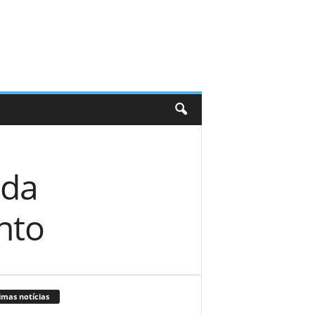
 da
nto
imas notícias