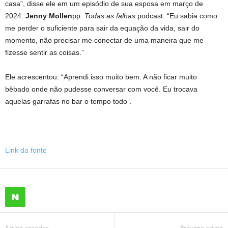
casa”, disse ele em um episódio de sua esposa em março de
2024.
Jenny Mollen
pp.
Todas as falhas
podcast. “Eu sabia como
me perder o suficiente para sair da equação da vida, sair do
momento, não precisar me conectar de uma maneira que me
fizesse sentir as coisas.”
Ele acrescentou: “Aprendi isso muito bem. A não ficar muito
bêbado onde não pudesse conversar com você. Eu trocava
aquelas garrafas no bar o tempo todo”.
Link da fonte
Artigo anterior
Próximo artigo