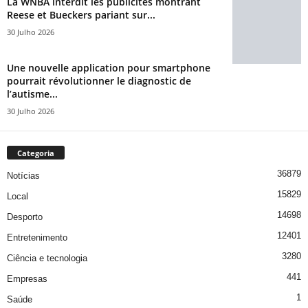
La WNBA interdit les publicités montrant
Reese et Bueckers pariant sur...
30 Julho 2026
Une nouvelle application pour smartphone
pourrait révolutionner le diagnostic de
l’autisme...
30 Julho 2026
Categoria
36879
Notícias
15829
Local
14698
Desporto
12401
Entretenimento
3280
Ciência e tecnologia
441
Empresas
1
Saúde