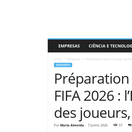
EMPRESAS
CIÊNCIA E TECNOLO
Início
Desporto
Préparation pour la Coupe du Mon
DESPORTO
Préparation
FIFA 2026 : l
des joueurs, 
Por
Maria Almeida
-
7 Junho 2026
57