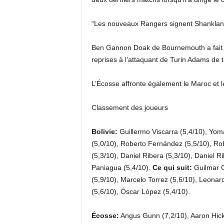
“Les nouveaux Rangers signent Shankland
Ben Gannon Doak de Bournemouth a fait p
reprises à l’attaquant de Turin Adams de t
L’Écosse affronte également le Maroc et l
Classement des joueurs
Bolivie:
Guillermo Viscarra (5,4/10), Yoma
(5,0/10), Roberto Fernández (5,5/10), Rob
(5,3/10), Daniel Ribera (5,3/10), Daniel R
Paniagua (5,4/10).
Ce qui suit:
Guilmar C
(5,9/10), Marcelo Torrez (5,6/10), Leonard
(5,6/10), Óscar López (5,4/10).
Écosse:
Angus Gunn (7,2/10), Aaron Hicke