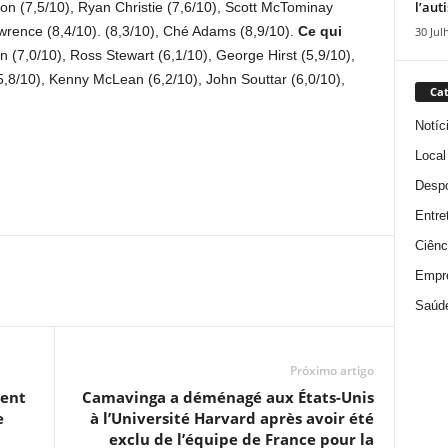
l’aut
n (7,5/10), Ryan Christie (7,6/10), Scott McTominay
rence (8,4/10). (8,3/10), Ché Adams (8,9/10).
Ce qui
30 Jul
 (7,0/10), Ross Stewart (6,1/10), George Hirst (5,9/10),
(5,8/10), Kenny McLean (6,2/10), John Souttar (6,0/10),
Cat
Notíc
Local
Despo
Entre
Ciênc
Empr
Saúd
Próximo artigo
ment
Camavinga a déménagé aux États-Unis
e
à l’Université Harvard après avoir été
exclu de l’équipe de France pour la