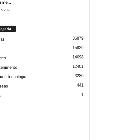
isme...
ho 2026
egoria
36879
ias
15829
14698
rto
12401
tenimento
3280
ia e tecnologia
441
esas
1
e