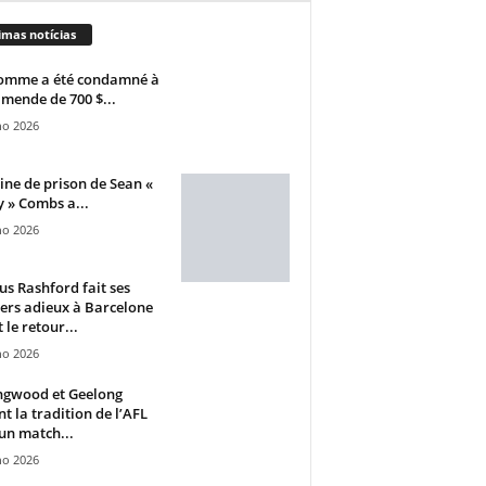
imas notícias
omme a été condamné à
mende de 700 $...
ho 2026
ine de prison de Sean «
 » Combs a...
ho 2026
s Rashford fait ses
ers adieux à Barcelone
 le retour...
ho 2026
ngwood et Geelong
nt la tradition de l’AFL
un match...
ho 2026