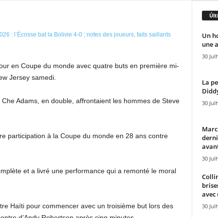
Últ
Un h
une a
30 Jul
etour en Coupe du monde avec quatre buts en première mi-
New Jersey samedi.
La pe
Diddy
 Che Adams, en double, affrontaient les hommes de Steve
30 Jul
Marcu
e participation à la Coupe du monde en 28 ans contre
derni
avant
30 Jul
plète et a livré une performance qui a remonté le moral
Colli
brise
avec 
tre Haïti pour commencer avec un troisième but lors des
30 Jul
e centre d’Andy Robertson après cinq minutes.