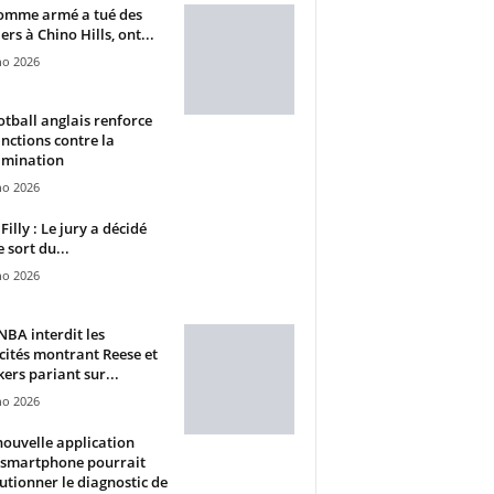
omme armé a tué des
ers à Chino Hills, ont...
ho 2026
otball anglais renforce
anctions contre la
imination
ho 2026
Filly : Le jury a décidé
e sort du...
ho 2026
BA interdit les
cités montrant Reese et
ers pariant sur...
ho 2026
ouvelle application
 smartphone pourrait
utionner le diagnostic de