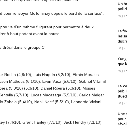
Un h
polici
 pour renvoyer McTominay depuis le bord de la surface”.
30 Jul
reuve d’un rythme fulgurant pour permettre à deux
Le fo
irer à bout portant avant la pause.
les s
discr
e Brésil dans le groupe C.
30 Jul
Yung 
que l
30 Jul
r Rocha (4,8/10), Luis Haquín (5,2/10), Efrain Morales
son Matheus (6,1/10), Ervin Vaca (5,6/10), Gabriel Villamíl
La WN
ibera (5,3/10) (5,3/10), Daniel Ribera (5,3/10). Moisés
publi
entella (5,7/10), Lucas Macazaga (5,5/10), Carlos Melgar
Bueck
o Zabala (5,4/10), Nabil Nacif (5,5/10), Leonardo Viviani
30 Jul
Une n
pour
y (7,4/10), Grant Hanley (7,3/10), Jack Hendry (7,1/10),
révol