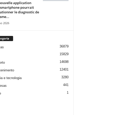
ouvelle application
 smartphone pourrait
utionner le diagnostic de
isme...
ho 2026
egoria
36879
ias
15829
14698
rto
12401
tenimento
3280
ia e tecnologia
441
esas
1
e