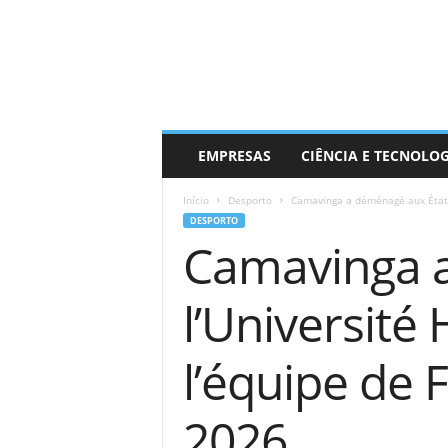
EMPRESAS
CIÊNCIA E TECNOLO
Início
Desporto
Camavinga a déménagé aux États-U
DESPORTO
Camavinga a
l’Université
l’équipe de
2026.