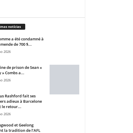
imas notícias
omme a été condamné à
mende de 700 $...
ho 2026
ine de prison de Sean «
 » Combs a...
ho 2026
s Rashford fait ses
ers adieux à Barcelone
 le retour...
ho 2026
ngwood et Geelong
nt la tradition de l’AFL