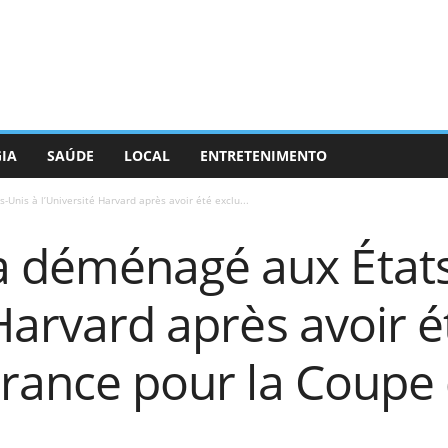
GIA
SAÚDE
LOCAL
ENTRETENIMENTO
nis à l’Université Harvard après avoir été exclu...
 déménagé aux États
 Harvard après avoir é
 France pour la Coup