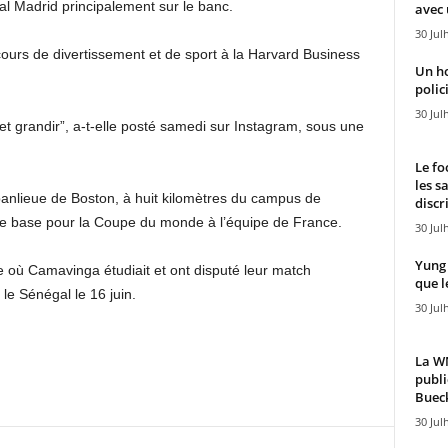
l Madrid principalement sur le banc.
avec 
30 Jul
n cours de divertissement et de sport à la Harvard Business
Un h
polici
30 Jul
t grandir”, a-t-elle posté samedi sur Instagram, sous une
Le fo
les s
banlieue de Boston, à huit kilomètres du campus de
discr
 de base pour la Coupe du monde à l’équipe de France.
30 Jul
Yung 
 où Camavinga étudiait et ont disputé leur match
que l
e Sénégal le 16 juin.
30 Jul
La WN
publi
Bueck
30 Jul