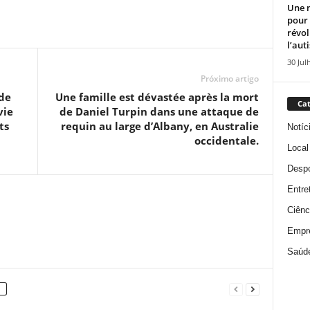
Une n
pour
révol
l’aut
30 Jul
Próximo artigo
de
Une famille est dévastée après la mort
Cat
vie
de Daniel Turpin dans une attaque de
ts
requin au large d’Albany, en Australie
Notíc
occidentale.
Local
Despo
Entre
Ciênc
Empr
Saúd