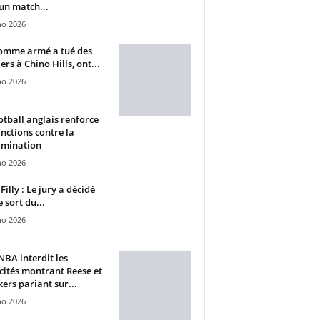
un match...
ho 2026
omme armé a tué des
ers à Chino Hills, ont...
ho 2026
otball anglais renforce
anctions contre la
imination
ho 2026
Filly : Le jury a décidé
e sort du...
ho 2026
BA interdit les
cités montrant Reese et
ers pariant sur...
ho 2026