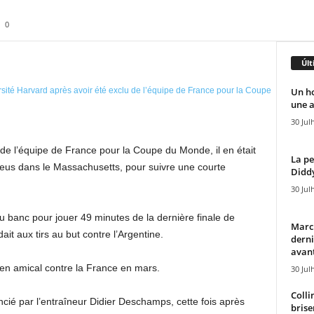
0
Últ
Un h
une a
30 Jul
de l’équipe de France pour la Coupe du Monde, il en était
La pe
Bleus dans le Massachusetts, pour suivre une courte
Diddy
30 Jul
u banc pour jouer 49 minutes de la dernière finale de
Marcu
t aux tirs au but contre l’Argentine.
derni
avant
 en amical contre la France en mars.
30 Jul
Colli
encié par l’entraîneur Didier Deschamps, cette fois après
brise