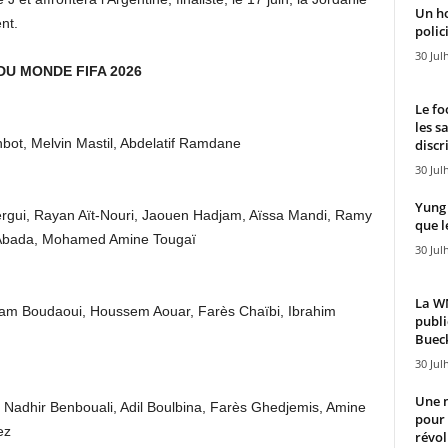
Un h
nt.
polici
30 Jul
DU MONDE FIFA 2026
Le fo
les s
ot, Melvin Mastil, Abdelatif Ramdane
discr
30 Jul
Yung 
hergui, Rayan Aït-Nouri, Jaouen Hadjam, Aïssa Mandi, Ramy
que l
f Abada, Mohamed Amine Tougaï
30 Jul
La WN
icham Boudaoui, Houssem Aouar, Farès Chaïbi, Ibrahim
publi
Bueck
30 Jul
Une n
adhir Benbouali, Adil Boulbina, Farès Ghedjemis, Amine
pour
ez
révol