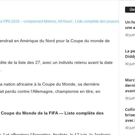
Últ
Un h
une a
30 Jul
 rendrait en Amérique du Nord pour la Coupe du monde de
La pe
Diddy
te de la liste des 27, avec un individu retenu avant la date
30 Jul
.
Marcu
e la nation africaine à la Coupe du Monde, sa dernière
derni
avant
ait perdu contre l’Allemagne, championne en titre, en
30 Jul
Colli
a Coupe du Monde de la FIFA — Liste complète des
brise
avec 
30 Jul
J et affrontera l’Argentine, finaliste, le 17 juin, la Jordanie