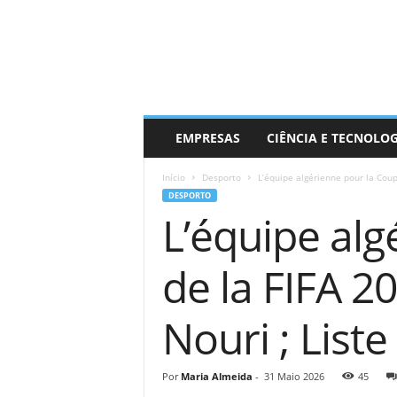
EMPRESAS
CIÊNCIA E TECNOLO
Início
Desporto
L’équipe algérienne pour la Coup
DESPORTO
L’équipe al
de la FIFA 2
Nouri ; List
Por
Maria Almeida
-
31 Maio 2026
45