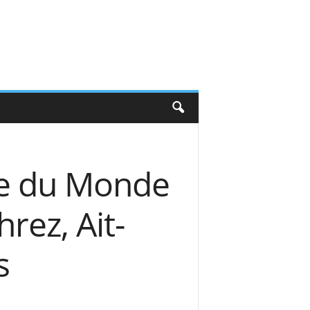
pe du Monde
rez, Ait-
s