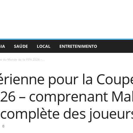
GIA
SAÚDE
LOCAL
ENTRETENIMENTO
e du Monde de la FIFA 2026 –...
gérienne pour la Cou
026 – comprenant Mah
e complète des joueur
0