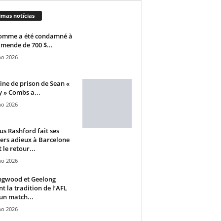
imas notícias
omme a été condamné à
mende de 700 $...
ho 2026
ine de prison de Sean «
 » Combs a...
ho 2026
s Rashford fait ses
ers adieux à Barcelone
 le retour...
ho 2026
ngwood et Geelong
nt la tradition de l’AFL
un match...
ho 2026