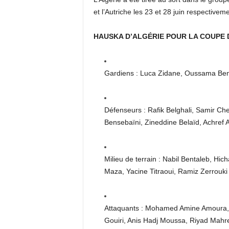
et l’Autriche les 23 et 28 juin respectiveme
HAUSKA D’ALGÉRIE POUR LA COUPE 
Gardiens : Luca Zidane, Oussama Benb
Défenseurs : Rafik Belghali, Samir C
Bensebaïni, Zineddine Belaïd, Achre
Milieu de terrain : Nabil Bentaleb, H
Maza, Yacine Titraoui, Ramiz Zerrouki
Attaquants : Mohamed Amine Amoura, N
Gouiri, Anis Hadj Moussa, Riyad Mahr