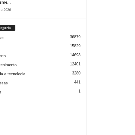
isme...
ho 2026
egoria
36879
ias
15829
14698
rto
12401
tenimento
3280
ia e tecnologia
441
esas
1
e