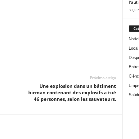
l’aut
30 Jul
Cat
Notíc
Local
Despo
Entre
Ciênc
Próximo artigo
Une explosion dans un bâtiment
Empr
birman contenant des explosifs a tué
Saúd
46 personnes, selon les sauveteurs.