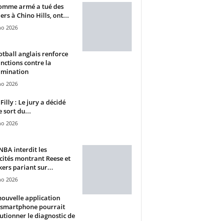
omme armé a tué des
ers à Chino Hills, ont...
ho 2026
otball anglais renforce
anctions contre la
imination
ho 2026
Filly : Le jury a décidé
e sort du...
ho 2026
BA interdit les
cités montrant Reese et
ers pariant sur...
ho 2026
ouvelle application
 smartphone pourrait
utionner le diagnostic de