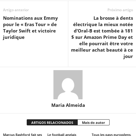
Artigo anterior
Próximo artigo
Nominations aux Emmy
La brosse à dents
pour le « Eras ​​Tour » de
électrique la mieux notée
Taylor Swift et victoire
d’Oral-B est tombée à 181
juridique
$ sur Amazon Prime Day et
elle pourrait être votre
meilleur achat beauté à ce
jour
Maria Almeida
ARTIGOS RELACIONADOS
Mais do autor
Marcus Rashford fait ses
Le football anglais
Tous les pays européens,