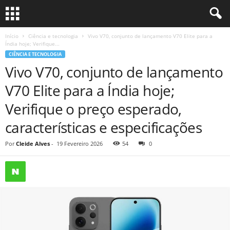
Início
Ciência e tecnologia
Vivo V70, conjunto de lançamento V70 Elite para a
Índia hoje; Verifique...
CIÊNCIA E TECNOLOGIA
Vivo V70, conjunto de lançamento
V70 Elite para a Índia hoje;
Verifique o preço esperado,
características e especificações
Por
Cleide Alves
-
19 Fevereiro 2026
54
0