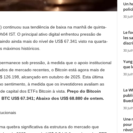
Un h
polici
30 Jul
) continuou sua tendência de baixa na manhã de quinta-
Le fo
04 IST. O principal ativo digital enfrentou pressão de
les s
aindo ainda mais do nível de US$ 67.341 visto na quarta-
discr
 máximos históricos.
30 Jul
Yung 
ermanece sob pressão, à medida que o apoio institucional
que l
ados de mercado recentes, o Bitcoin está agora mais de
30 Jul
$ 126.198, alcançado em outubro de 2025. Esta última
 sentimento, à medida que os investidores avaliam as
La WN
e capital dos ETFs Bitcoin à vista.
Preço do Bitcoin
publi
do BTC US$ 67.341; Abaixo dos US$ 68.880 de ontem.
Bueck
30 Jul
tucionais
Une n
pour
a quebra significativa da estrutura do mercado que
révol