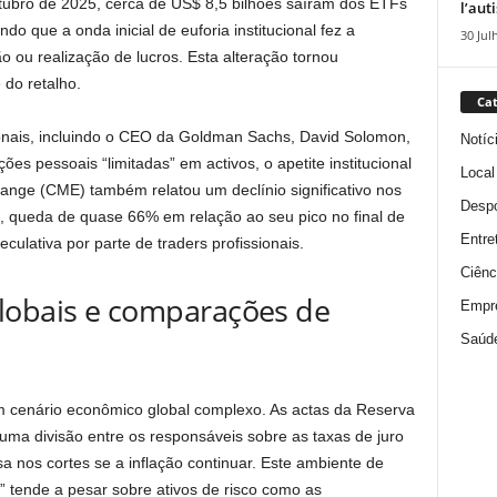
ubro de 2025, cerca de US$ 8,5 bilhões saíram dos ETFs
l’aut
ndo que a onda inicial de euforia institucional fez a
30 Jul
o ou realização de lucros. Esta alteração tornou
 do retalho.
Cat
ionais, incluindo o CEO da Goldman Sachs, David Solomon,
Notíc
es pessoais “limitadas” em activos, o apetite institucional
Local
hange (CME) também relatou um declínio significativo nos
Despo
n, queda de quase 66% em relação ao seu pico no final de
Entre
culativa por parte de traders profissionais.
Ciênc
lobais e comparações de
Empr
Saúd
um cenário econômico global complexo. As actas da Reserva
ma divisão entre os responsáveis ​​sobre as taxas de juro
a nos cortes se a inflação continuar. Este ambiente de
” tende a pesar sobre ativos de risco como as