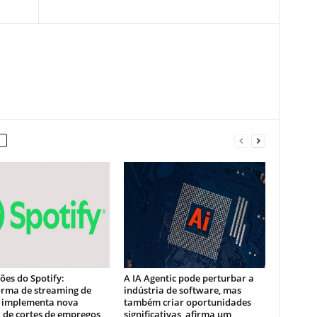
es do Spotify:
A IA Agentic pode perturbar a
orma de streaming de
indústria de software, mas
 implementa nova
também criar oportunidades
 de cortes de empregos
significativas, afirma um