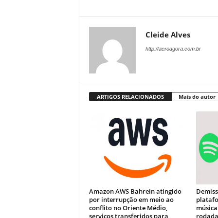
Cleide Alves
http://aeroagora.com.br
ARTIGOS RELACIONADOS
Mais do autor
Amazon AWS Bahrein atingido
Demissõ
por interrupção em meio ao
plataf
conflito no Oriente Médio,
música
serviços transferidos para
rodada