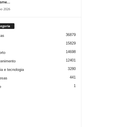
isme...
ho 2026
egoria
36879
ias
15829
14698
rto
12401
tenimento
3280
ia e tecnologia
441
esas
1
e