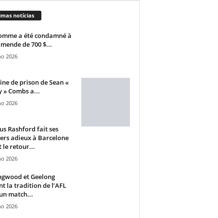
imas notícias
omme a été condamné à
mende de 700 $...
ho 2026
ine de prison de Sean «
 » Combs a...
ho 2026
s Rashford fait ses
ers adieux à Barcelone
 le retour...
ho 2026
ngwood et Geelong
nt la tradition de l’AFL
un match...
ho 2026