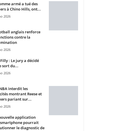
omme armé a tué des
ers à Chino Hills, ont...
ho 2026
otball anglais renforce
anctions contre la
imination
ho 2026
Filly : Le jury a décidé
e sort du...
ho 2026
BA interdit les
cités montrant Reese et
ers pariant sur...
ho 2026
ouvelle application
 smartphone pourrait
utionner le diagnostic de