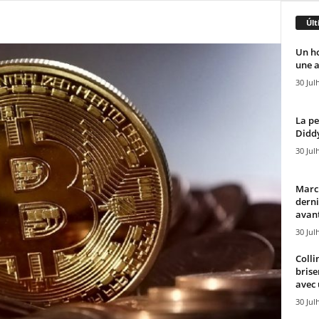
Últ
Un h
une a
30 Jul
La pe
Diddy
30 Jul
Marcu
derni
avant
30 Jul
Colli
brise
avec 
30 Jul